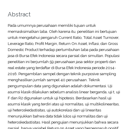
Abstract
Pada umumnya perusahaan memiliki tujuan untuk
memasksimalkan laba. Oleh karena itu, penelitian ini bertujuan
untuk mengetahui pengaruh Current Ratio, Total Asset Turnover,
Leverage Ratio, Profit Margin, Return On Asset, Inflasi, dan Gross
Domestic Product terhadap pertumbuhan laba pada perusahaan
jasa di Bursa Efek Indonesia secara parsial dan simultan. Populasi
penelitian ini berjumlah 59 perusahaan jasa sektor properti dan
real estate yang terdaftar di Bursa Efek Indonesia periode 2014-
2016. Pengambilan sampel dengan teknik purposive sampling
menghasilkan jumlah sampel 40 perusahaan. Teknik
pengumpulan data yang digunakan adalah dokumentasi. Uji
asumsi klasik dilakukan sebelum analisis linear berganda, uji t, uji
F dan R2 digunakan untuk uji hipotesis. Berdasarkan hasil uji
asumsi klasik yang terdiri atas uji normalitas, uji multikolinearitas,
uji heteroskedastisitas, uji autokorelasi dan uji linearitas
menunjukkan bahwa data tidak lolos uji normalitas dan uji
heteroskedastisitas. Hasil pengujian menunjukkan bahwa secara
parsial, hanya variabel Return on Asset yang berpengaruh positif