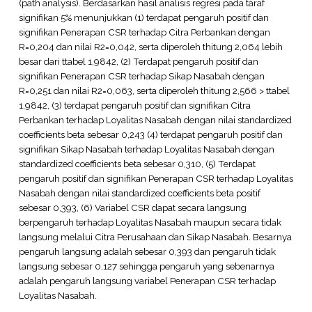
(path analysis). Berdasarkan hasil analisis regresi pada taraf
signifikan 5% menunjukkan (1) terdapat pengaruh positif dan
signifikan Penerapan CSR terhadap Citra Perbankan dengan
R=0,204 dan nilai R2=0,042, serta diperoleh thitung 2,064 lebih
besar dari ttabel 1,9842, (2) Terdapat pengaruh positif dan
signifikan Penerapan CSR terhadap Sikap Nasabah dengan
R=0,251 dan nilai R2=0,063, serta diperoleh thitung 2,566 > ttabel
1,9842, (3) terdapat pengaruh positif dan signifikan Citra
Perbankan terhadap Loyalitas Nasabah dengan nilai standardized
coefficients beta sebesar 0,243 (4) terdapat pengaruh positif dan
signifikan Sikap Nasabah terhadap Loyalitas Nasabah dengan
standardized coefficients beta sebesar 0,310, (5) Terdapat
pengaruh positif dan signifikan Penerapan CSR terhadap Loyalitas
Nasabah dengan nilai standardized coefficients beta positif
sebesar 0,393, (6) Variabel CSR dapat secara langsung
berpengaruh terhadap Loyalitas Nasabah maupun secara tidak
langsung melalui Citra Perusahaan dan Sikap Nasabah. Besarnya
pengaruh langsung adalah sebesar 0,393 dan pengaruh tidak
langsung sebesar 0,127 sehingga pengaruh yang sebenarnya
adalah pengaruh langsung variabel Penerapan CSR terhadap
Loyalitas Nasabah.