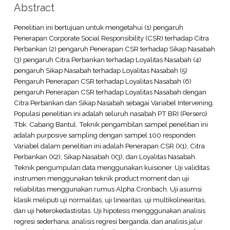
Abstract
Penelitian ini bertujuan untuk mengetahui (1) pengaruh
Penerapan Corporate Social Responsibility (CSR) terhadap Citra
Perbankan (2) pengaruh Penerapan CSR terhadap Sikap Nasabah
(3) pengaruh Citra Perbankan terhadap Loyalitas Nasabah (4)
pengaruh Sikap Nasabah terhadap Loyalitas Nasabah (5)
Pengaruh Penerapan CSR terhadap Loyalitas Nasabah (6)
pengaruh Penerapan CSR terhadap Loyalitas Nasabah dengan
Citra Perbankan dan Sikap Nasabah sebagai Variabel Intervening.
Populasi penelitian ini adalah seluruh nasabah PT BRI (Persero)
Tbk. Cabang Bantul. Teknik pengambilan sampel penelitian ini
adalah purposive sampling dengan sampel 100 responden.
Variabel dalam penelitian ini adalah Penerapan CSR (X1), Citra
Perbankan (X2), Sikap Nasabah (X3), dan Loyalitas Nasabah.
Teknik pengumpulan data menggunakan kuisioner. Uji validitas
instrumen menggunakan teknik product moment dan uji
reliabilitas menggunakan rumus Alpha Cronbach. Uji asumsi
klasik meliputi uji normalitas, uji linearitas, uji multikolinearitas,
dan uji heterokedastisitas. Uji hipotesis mengggunakan analisis
regresi sederhana, analisis regresi berganda, dan analisis jalur