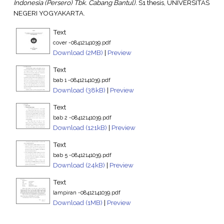
Indonesia (Persero) Tbk. Cabang Bantul).
S1 thesis, UNIVERSITAS
NEGERI YOGYAKARTA.
Text
cover -08412141039.pdf
Download (2MB)
|
Preview
Text
bab 1 -08412141039.pdf
Download (38kB)
|
Preview
Text
bab 2 -08412141039.pdf
Download (121kB)
|
Preview
Text
bab 5 -08412141039.pdf
Download (24kB)
|
Preview
Text
lampiran -08412141039.pdf
Download (1MB)
|
Preview