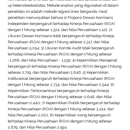
uji heteroskedastisitas. Metode analisis yang digunakan di dalam
penelitian ini adalah metode regresi linier berganda. Hasil
penelitian menunjukkan bahwa 1) Proporsi Dewan Komisaris
Independen berpengaruh terhadap Kinerja Perusahaan (ROA)
dengan t hitung sebesar 1,324, dan Nilai Perusahaan 1,122; 2)
Ukuran Dewan Komisaris tidak berpengaruh terhadap Kinerja
Perusahaan (ROA) dengan t hitung sebesar 2,317, dan Nilai
Perusahaan 5,054; 3) Ukuran Komite Audit tidak berpengaruh
terhadap Kinerja Perusahaan (ROA) dengan t hitung sebesar
-1,268, dan Nilai Perusahaan - 1,539; 4) Kepemilikan Manajerial
berpengaruh terhadap Kinerja Perusahaan (ROA) dengan t hitung
sebesar 2,719, dan Nilai Perusahaan 2,646; 5) Kepemilikan
Institusional berpengaruh terhadap Kinerja Perusahaan (ROA)
dengan t hitung sebesar 2,734, dan Nilai Perusahaan 2,544; 6)
Kepemilikan Terkonsentrasi berpengaruh terhadap Kinerja
Perusahaan (ROA) dengan t hitung sebesar 0,648, dan Nilai
Perusahaan 0,440; 7) Kepemilikan Publik berpengaruh terhadap
Kinerja Perusahaan (ROA) dengan t hitung sebesar 3,414, dan
Nilai Perusahaan 2,020; 8) Kepemilikan Asing berpengaruh
terhadap Kinerja Perusahaan (ROA) dengan t hitung sebesar
2,679, dan Nilai Perusahaan 2,594.