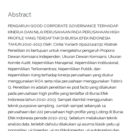
Abstract
PENGARUH GOOD CORPORATE GOVERNANCE TERHADAP
KINERJA DAN NILAI PERUSAHAAN PADA PERUSAHAAN HIGH
PROFILE YANG TERDAFTAR DI BURSA EFEK INDONESIA
TAHUN 2010-2013 Oleh: Cintia Yuniarti 09412144032 Abstrak
Penelitian ini bertujuan untuk mengetahui pengaruh Proporsi
Dewan Komisaris Independen, Ukuran Dewan Komisaris, Ukuran
Komite Audit, Kepemilikan Manajerial, Kepemilikan Institusional,
Kepemilikan Terkonsentrasi, Kepemilikan Publik, dan
Kepemilikan Asing terhadap kinerja perusahaan yang diukur
menggunakan ROA serta nilai perusahaan menggunakan Tobin’s
Q. Penelitian ini adalah penelitian ex post facto yang dilakukan
pada perusahaan high profile yang terdaftar di Bursa Efek
Indonesia tahun 2010-2013. Sampel diambil menggunakan
teknik purposive sampling. Jumlah sampel sebanyak 14
perusahaan dari 222 perusahaan high profile yang Listing di Bursa
Efek Indonesia periode 2010-2013. Sebelum melakukan teknik
analisis data, terlebih dahulu dilakukan uji asumsi klasik yaitu uji
normalitas, uji linieritas, uji multikolonieritas, uji autokorelasi dan