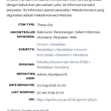
dengan kebutuhan perusahaan yaitu: (a) Informasi transaksi
penjualan, (b) Informasi Laporan penjualan, Metode konversi yang
digunakan adalah metode konversi Modular.
Thesis (S1)
ITEM TYPE:
Kata kunci: Perancangan, Sistem Informasi
UNCONTROLLED
KEYWORDS:
Akuntansi, Penjualan, Web.
Umum > Penelitian
Pendidikan > Pendidikan (Umum)
SUBJECTS:
Ilmu Sosial > Ekonomi > Akuntansi
Fakultas Ekonomi dan Bisnis (FEB) >
DIVISIONS:
Pendidikan Akuntansi
DEPOSITING
Admin Akuntansi FE
USER:
03 Aug 2016 01:00
DATE DEPOSITED:
30 Jan 2019 10:10
LAST MODIFIED:
http://eprints.uny.ac.id/id/eprint/38310
URI:
Actions (login required)