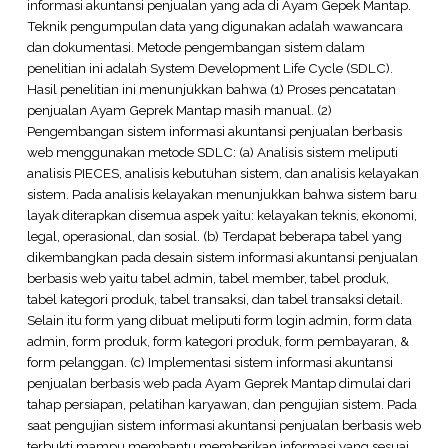
informasi akuntansi penjualan yang ada di Ayam Gepek Mantap.
Teknik pengumpulan data yang digunakan adalah wawancara
dan dokumentasi. Metode pengembangan sistem dalam
penelitian ini adalah System Development Life Cycle (SDLC).
Hasil penelitian ini menunjukkan bahwa (1) Proses pencatatan
penjualan Ayam Geprek Mantap masih manual. (2)
Pengembangan sistem informasi akuntansi penjualan berbasis
web menggunakan metode SDLC: (a) Analisis sistem meliputi
analisis PIECES, analisis kebutuhan sistem, dan analisis kelayakan
sistem. Pada analisis kelayakan menunjukkan bahwa sistem baru
layak diterapkan disemua aspek yaitu: kelayakan teknis, ekonomi,
legal, operasional, dan sosial. (b) Terdapat beberapa tabel yang
dikembangkan pada desain sistem informasi akuntansi penjualan
berbasis web yaitu tabel admin, tabel member, tabel produk,
tabel kategori produk, tabel transaksi, dan tabel transaksi detail.
Selain itu form yang dibuat meliputi form login admin, form data
admin, form produk, form kategori produk, form pembayaran, &
form pelanggan. (c) Implementasi sistem informasi akuntansi
penjualan berbasis web pada Ayam Geprek Mantap dimulai dari
tahap persiapan, pelatihan karyawan, dan pengujian sistem. Pada
saat pengujian sistem informasi akuntansi penjualan berbasis web
terbukti mampu membantu memberikan informasi yang sesuai