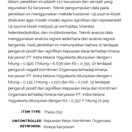
dalam penelitian ini adalah 110 karyawan dan sampel yang
digunakan 82 karyawan. Teknik pengumpulan data pada
penelitian ini menggunakan metode kuesioner. Uji asumsi klasik
dilakukan agar model-model regresi signifikan dan representatif.
Uji asumsi klasik meliputi uji normalitas, linieritas,
heterokedastisitas, dan multikolinieritas. Teknik analisis data
menggunakan analisis regresi sederhana dan analisis regresi
berganda. Hasil penelitian ini menunjukkan bahwa (1) terdapat
pengaruh positif dan signifikan Kepuasan Kerja terhadap Kinerja
Karyawan PT. Indra Kelana Yogyakarta ditunjukan dengan r
hitung = 0,596, t hitung = 6,638 dan R2 = 0,355. (2) terdapat
pengaruh negatif Komitmen Organisasi terhadap Kinerja
Karyawan PT. Indra Kelana Yogyakarta ditunjukan dengan r
hitung = 0,135, t hitung = 1,220 dan R2 = 0,018. (3) terdapat
pengaruh positif dan signifikan Kepuasan Kerja dan Komitmen
Organisasi terhadap Kinerja Karyawan PT. Indra Kelana
Yogyakarta ditunjukan dengan R2 = 0,357, F hitung 21,919.
Thesis (S1)
ITEM TYPE:
Kepuasan Kerja, Komitmen Organisasi,
UNCONTROLLED
KEYWORDS:
Kinerja Karyawan.