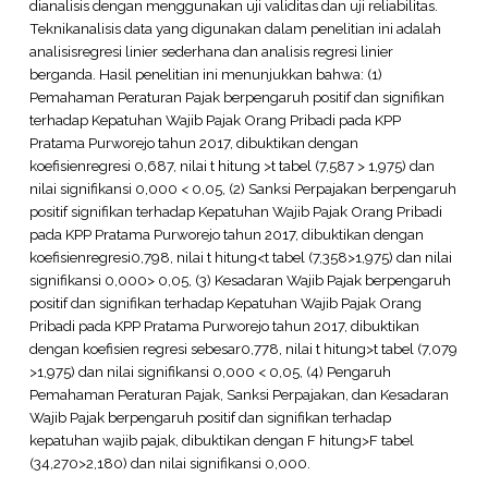
dianalisis dengan menggunakan uji validitas dan uji reliabilitas.
Teknikanalisis data yang digunakan dalam penelitian ini adalah
analisisregresi linier sederhana dan analisis regresi linier
berganda. Hasil penelitian ini menunjukkan bahwa: (1)
Pemahaman Peraturan Pajak berpengaruh positif dan signifikan
terhadap Kepatuhan Wajib Pajak Orang Pribadi pada KPP
Pratama Purworejo tahun 2017, dibuktikan dengan
koefisienregresi 0,687, nilai t hitung >t tabel (7,587 > 1,975) dan
nilai signifikansi 0,000 < 0,05, (2) Sanksi Perpajakan berpengaruh
positif signifikan terhadap Kepatuhan Wajib Pajak Orang Pribadi
pada KPP Pratama Purworejo tahun 2017, dibuktikan dengan
koefisienregresi0,798, nilai t hitung<t tabel (7,358>1,975) dan nilai
signifikansi 0,000> 0,05, (3) Kesadaran Wajib Pajak berpengaruh
positif dan signifikan terhadap Kepatuhan Wajib Pajak Orang
Pribadi pada KPP Pratama Purworejo tahun 2017, dibuktikan
dengan koefisien regresi sebesar0,778, nilai t hitung>t tabel (7,079
>1,975) dan nilai signifikansi 0,000 < 0,05, (4) Pengaruh
Pemahaman Peraturan Pajak, Sanksi Perpajakan, dan Kesadaran
Wajib Pajak berpengaruh positif dan signifikan terhadap
kepatuhan wajib pajak, dibuktikan dengan F hitung>F tabel
(34,270>2,180) dan nilai signifikansi 0,000.