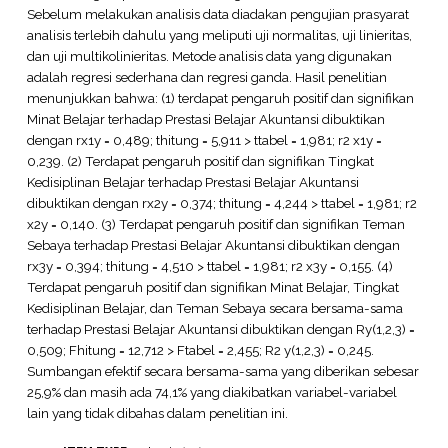
Sebelum melakukan analisis data diadakan pengujian prasyarat
analisis terlebih dahulu yang meliputi uji normalitas, uji linieritas,
dan uji multikolinieritas. Metode analisis data yang digunakan
adalah regresi sederhana dan regresi ganda. Hasil penelitian
menunjukkan bahwa: (1) terdapat pengaruh positif dan signifikan
Minat Belajar terhadap Prestasi Belajar Akuntansi dibuktikan
dengan rx1y = 0,489; thitung = 5,911 > ttabel = 1,981; r2 x1y =
0,239. (2) Terdapat pengaruh positif dan signifikan Tingkat
Kedisiplinan Belajar terhadap Prestasi Belajar Akuntansi
dibuktikan dengan rx2y = 0,374; thitung = 4,244 > ttabel = 1,981; r2
x2y = 0,140. (3) Terdapat pengaruh positif dan signifikan Teman
Sebaya terhadap Prestasi Belajar Akuntansi dibuktikan dengan
rx3y = 0,394; thitung = 4,510 > ttabel = 1,981; r2 x3y = 0,155. (4)
Terdapat pengaruh positif dan signifikan Minat Belajar, Tingkat
Kedisiplinan Belajar, dan Teman Sebaya secara bersama-sama
terhadap Prestasi Belajar Akuntansi dibuktikan dengan Ry(1,2,3) =
0,509; Fhitung = 12,712 > Ftabel = 2,455; R2 y(1,2,3) = 0,245.
Sumbangan efektif secara bersama-sama yang diberikan sebesar
25,9% dan masih ada 74,1% yang diakibatkan variabel-variabel
lain yang tidak dibahas dalam penelitian ini.