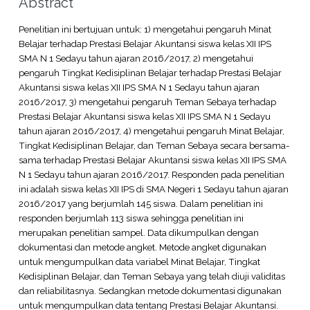
Abstract
Penelitian ini bertujuan untuk: 1) mengetahui pengaruh Minat
Belajar terhadap Prestasi Belajar Akuntansi siswa kelas XII IPS
SMA N 1 Sedayu tahun ajaran 2016/2017, 2) mengetahui
pengaruh Tingkat Kedisiplinan Belajar terhadap Prestasi Belajar
Akuntansi siswa kelas XII IPS SMA N 1 Sedayu tahun ajaran
2016/2017, 3) mengetahui pengaruh Teman Sebaya terhadap
Prestasi Belajar Akuntansi siswa kelas XII IPS SMA N 1 Sedayu
tahun ajaran 2016/2017, 4) mengetahui pengaruh Minat Belajar,
Tingkat Kedisiplinan Belajar, dan Teman Sebaya secara bersama-
sama terhadap Prestasi Belajar Akuntansi siswa kelas XII IPS SMA
N 1 Sedayu tahun ajaran 2016/2017. Responden pada penelitian
ini adalah siswa kelas XII IPS di SMA Negeri 1 Sedayu tahun ajaran
2016/2017 yang berjumlah 145 siswa. Dalam penelitian ini
responden berjumlah 113 siswa sehingga penelitian ini
merupakan penelitian sampel. Data dikumpulkan dengan
dokumentasi dan metode angket. Metode angket digunakan
untuk mengumpulkan data variabel Minat Belajar, Tingkat
Kedisiplinan Belajar, dan Teman Sebaya yang telah diuji validitas
dan reliabilitasnya. Sedangkan metode dokumentasi digunakan
untuk mengumpulkan data tentang Prestasi Belajar Akuntansi.