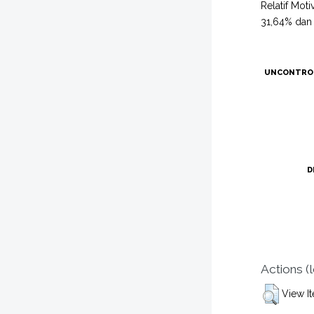
Relatif Mot
31,64% dan 
UNCONTRO
D
Actions (
View I