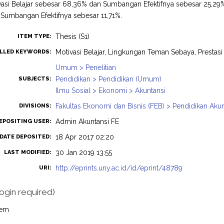
ivasi Belajar sebesar 68,36% dan Sumbangan Efektifnya sebesar 25,
Sumbangan Efektifnya sebesar 11,71%.
Thesis (S1)
ITEM TYPE:
Motivasi Belajar, Lingkungan Teman Sebaya, Prestasi 
LLED KEYWORDS:
Umum > Penelitian
Pendidikan > Pendidikan (Umum)
SUBJECTS:
Ilmu Sosial > Ekonomi > Akuntansi
Fakultas Ekonomi dan Bisnis (FEB) > Pendidikan Akun
DIVISIONS:
Admin Akuntansi FE
EPOSITING USER:
18 Apr 2017 02:20
DATE DEPOSITED:
30 Jan 2019 13:55
LAST MODIFIED:
http://eprints.uny.ac.id/id/eprint/48789
URI:
login required)
tem