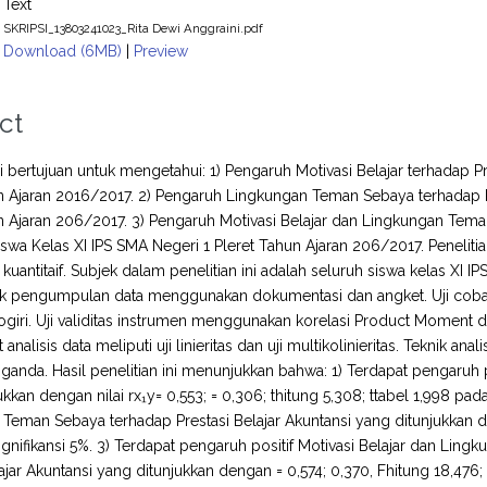
Text
SKRIPSI_13803241023_Rita Dewi Anggraini.pdf
Download (6MB)
|
Preview
ct
ini bertujuan untuk mengetahui: 1) Pengaruh Motivasi Belajar terhadap P
n Ajaran 2016/2017. 2) Pengaruh Lingkungan Teman Sebaya terhadap Pr
n Ajaran 206/2017. 3) Pengaruh Motivasi Belajar dan Lingkungan Tem
iswa Kelas XI IPS SMA Negeri 1 Pleret Tahun Ajaran 206/2017. Peneliti
kuantitaif. Subjek dalam penelitian ini adalah seluruh siswa kelas XI
ik pengumpulan data menggunakan dokumentasi dan angket. Uji coba 
ogiri. Uji validitas instrumen menggunakan korelasi Product Moment d
t analisis data meliputi uji linieritas dan uji multikolinieritas. Teknik a
 ganda. Hasil penelitian ini menunjukkan bahwa: 1) Terdapat pengaruh po
kkan dengan nilai rx₁y= 0,553; = 0,306; thitung 5,308; ttabel 1,998 pada
Teman Sebaya terhadap Prestasi Belajar Akuntansi yang ditunjukkan deng
signifikansi 5%. 3) Terdapat pengaruh positif Motivasi Belajar dan L
lajar Akuntansi yang ditunjukkan dengan = 0,574; 0,370, Fhitung 18,476;