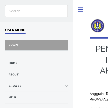
Toggle
USER MENU
LOGIN
PE
HOME
A
ABOUT
BROWSE
Anggraini, 
HELP
AKUNTANSI