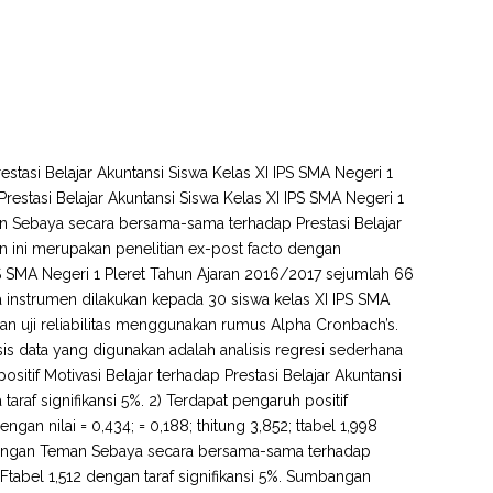
restasi Belajar Akuntansi Siswa Kelas XI IPS SMA Negeri 1
estasi Belajar Akuntansi Siswa Kelas XI IPS SMA Negeri 1
an Sebaya secara bersama-sama terhadap Prestasi Belajar
an ini merupakan penelitian ex-post facto dengan
 IPS SMA Negeri 1 Pleret Tahun Ajaran 2016/2017 sejumlah 66
instrumen dilakukan kepada 30 siswa kelas XI IPS SMA
an uji reliabilitas menggunakan rumus Alpha Cronbach’s.
nalisis data yang digunakan adalah analisis regresi sederhana
sitif Motivasi Belajar terhadap Prestasi Belajar Akuntansi
 taraf signifikansi 5%. 2) Terdapat pengaruh positif
an nilai = 0,434; = 0,188; thitung 3,852; ttabel 1,998
ingkungan Teman Sebaya secara bersama-sama terhadap
 Ftabel 1,512 dengan taraf signifikansi 5%. Sumbangan