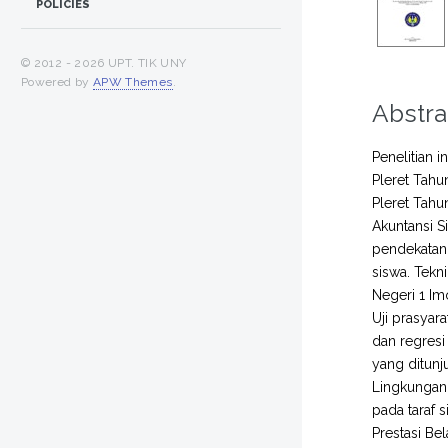
POLICIES
© 2012 -
2026 UPT. TIK UNY
Powered by
APW Themes
.
Abstra
Penelitian 
Pleret Tahu
Pleret Tahu
Akuntansi S
pendekatan 
siswa. Tekn
Negeri 1 Im
Uji prasyara
dan regresi
yang ditunju
Lingkungan 
pada taraf 
Prestasi Be