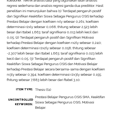
kuesioner. Teknik analisis data yang digunakan ialah analisis
regresi sederhana dan analisis regresi ganda dua prediktor. Hasil
penelitian ini menunjukan bahwa (1) Terdapat pengaruh positif
dan Signifikan Keaktifan Siswa Sebagai Pengurus OSIS terhadap
Prestasi Belajar dengan koefisien rxly sebesar 0,261; koefisien
determinasi r2xly sebesar 0,068; thitung sebesar 2,523 lebih
besar dari ttabel 1,663; taraf signifikansi 0,013 lebih kecil dari
0,05. (2) Terdapat pengaruh positif dan Signifikan Motivasi
terhadap Prestasi Belajar dengan koefisien rx2ly sebesar 0,240;
koefisien determinasi r2x2ly sebesar 0,058; thitung sebesar
-2,307 lebih besar dari ttabel 1,663; taraf signifikansi 0,023 lebih
kecil dari 0,05. (3) Terdapat pengaruh positif dan Signifikan
Keaktifan Siswa Sebagai Pengurus OSIS dan Motivasi Belajar
terhadap Prestasi Belajar secara bersama-sama dengan koefisien
rx3ly sebesar 0,394; koefisien determinasi r2x3ly sebesar 0,155;
fhitung sebesar 7,883 lebih besar dari ftabel 3,10.
Thesis (S1)
ITEM TYPE:
Prestasi Belajar Pengurus OSIS SMA, Keaktifan
UNCONTROLLED
Siswa Sebagai Pengurus OSIS, Motivasi
KEYWORDS:
Belajar.