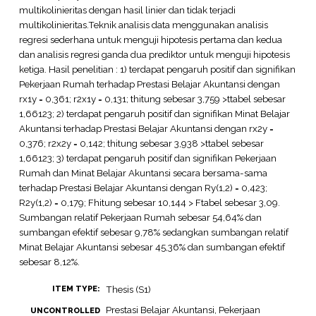
multikolinieritas dengan hasil linier dan tidak terjadi
multikolinieritas.Teknik analisis data menggunakan analisis
regresi sederhana untuk menguji hipotesis pertama dan kedua
dan analisis regresi ganda dua prediktor untuk menguji hipotesis
ketiga. Hasil penelitian : 1) terdapat pengaruh positif dan signifikan
Pekerjaan Rumah terhadap Prestasi Belajar Akuntansi dengan
rx1y = 0,361; r2x1y = 0,131; thitung sebesar 3,759 >ttabel sebesar
1,66123; 2) terdapat pengaruh positif dan signifikan Minat Belajar
Akuntansi terhadap Prestasi Belajar Akuntansi dengan rx2y =
0,376; r2x2y = 0,142; thitung sebesar 3,938 >ttabel sebesar
1,66123; 3) terdapat pengaruh positif dan signifikan Pekerjaan
Rumah dan Minat Belajar Akuntansi secara bersama-sama
terhadap Prestasi Belajar Akuntansi dengan Ry(1,2) = 0,423;
R2y(1,2) = 0,179; Fhitung sebesar 10,144 > Ftabel sebesar 3,09.
Sumbangan relatif Pekerjaan Rumah sebesar 54,64% dan
sumbangan efektif sebesar 9,78% sedangkan sumbangan relatif
Minat Belajar Akuntansi sebesar 45,36% dan sumbangan efektif
sebesar 8,12%.
Thesis (S1)
ITEM TYPE:
Prestasi Belajar Akuntansi, Pekerjaan
UNCONTROLLED