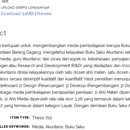
Text
UPLOAD SKRIPSI LENGKAP.pdf
Download (14MB)
|
Preview
ct
ini bertujuan untuk: mengembangkan media pembelajaran berupa Buku
ediaan Barang Dagang; mengetahui kelayakan Buku Saku Akuntansi seb
 media, guru Akuntansi, dan siswa dari aspek isi, kebahasaan, penyajian
an atau Research and Development (R&D) yang diadaptasi dari mo
kuntansi dinilai kelayakannya oleh satu dosen ahli materi, satu dosen 
lisis secara deskriptif kualitatif dan kuantitatif. Hasil penelitian men
definisian) 2) Design (Perancangan) 3) Develop (Pengembangan) 3) Di
ebagai media pembelajaran berdasarkan penilaian: 1) Ahli Materi diper
k, 2) Ahli Media diperoleh rata-rata skor 3,26 yang termasuk dalam ka
,97 yang termasuk dalam kategori Layak. Dengan demikian Buku Saku A
Thesis (S1)
ITEM TYPE:
Media, Akuntansi, Buku Saku
LLED KEYWORDS: