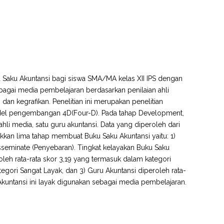
 Saku Akuntansi bagi siswa SMA/MA kelas XII IPS dengan
agai media pembelajaran berdasarkan penilaian ahli
, dan kegrafikan. Penelitian ini merupakan penelitian
del pengembangan 4D(Four-D). Pada tahap Development,
ahli media, satu guru akuntansi. Data yang diperoleh dari
unjukkan lima tahap membuat Buku Saku Akuntansi yaitu: 1)
sseminate (Penyebaran). Tingkat kelayakan Buku Saku
oleh rata-rata skor 3,19 yang termasuk dalam kategori
tegori Sangat Layak, dan 3) Guru Akuntansi diperoleh rata-
kuntansi ini layak digunakan sebagai media pembelajaran.