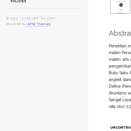
POLICIES
© 2012 -
2026 UPT. TIK UNY
Powered by
APW Themes
.
Abstra
Penelitian 
materi Pers
materi, ahli
pengembang
Buku Saku A
angket diana
Define (Pen
Akuntansi s
Sangat Laya
rata skor 2
UNCONTRO