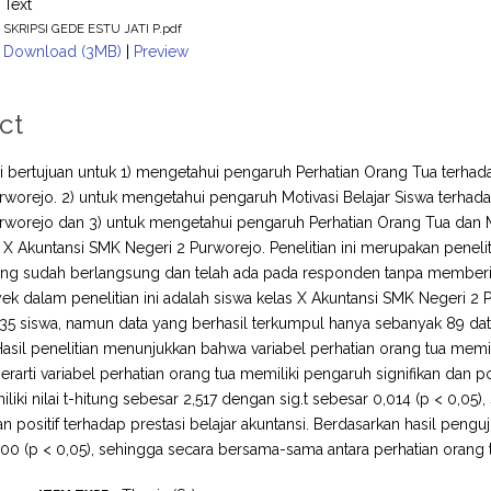
Text
SKRIPSI GEDE ESTU JATI P.pdf
Download (3MB)
|
Preview
ct
ini bertujuan untuk 1) mengetahui pengaruh Perhatian Orang Tua terhad
rworejo. 2) untuk mengetahui pengaruh Motivasi Belajar Siswa terhada
rworejo dan 3) untuk mengetahui pengaruh Perhatian Orang Tua dan Mot
 X Akuntansi SMK Negeri 2 Purworejo. Penelitian ini merupakan penel
ang sudah berlangsung dan telah ada pada responden tanpa memberik
ubyek dalam penelitian ini adalah siswa kelas X Akuntansi SMK Negeri 2 
35 siswa, namun data yang berhasil terkumpul hanya sebanyak 89 data.
asil penelitian menunjukkan bahwa variabel perhatian orang tua memili
berarti variabel perhatian orang tua memiliki pengaruh signifikan dan po
iliki nilai t-hitung sebesar 2,517 dengan sig.t sebesar 0,014 (p < 0,05)
an positif terhadap prestasi belajar akuntansi. Berdasarkan hasil pengu
00 (p < 0,05), sehingga secara bersama-sama antara perhatian orang tu