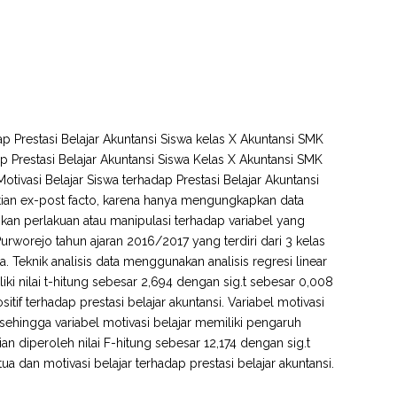
ap Prestasi Belajar Akuntansi Siswa kelas X Akuntansi SMK
p Prestasi Belajar Akuntansi Siswa Kelas X Akuntansi SMK
ivasi Belajar Siswa terhadap Prestasi Belajar Akuntansi
itian ex-post facto, karena hanya mengungkapkan data
an perlakuan atau manipulasi terhadap variabel yang
Purworejo tahun ajaran 2016/2017 yang terdiri dari 3 kelas
 Teknik analisis data menggunakan analisis regresi linear
ki nilai t-hitung sebesar 2,694 dengan sig.t sebesar 0,008
sitif terhadap prestasi belajar akuntansi. Variabel motivasi
, sehingga variabel motivasi belajar memiliki pengaruh
jian diperoleh nilai F-hitung sebesar 12,174 dengan sig.t
a dan motivasi belajar terhadap prestasi belajar akuntansi.