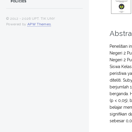
POLICIES
© 2012 -
2026 UPT. TIK UNY
Powered by
APW Themes
.
Abstra
Penelitian 
Negeri 2 Pu
Negeri 2 Pu
Siswa Kelas
peristiwa y
diteliti. S
berjumlah 1
berganda. H
(p < 0,05), 
belajar mem
signifikan d
sebesar 0,0