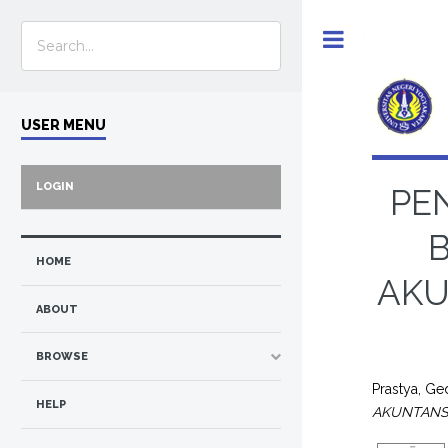
Toggle
USER MENU
LOGIN
PE
B
HOME
AKU
ABOUT
BROWSE
Prastya, Ge
HELP
AKUNTANSI