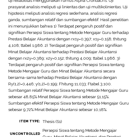
uji reliabilitas menggunakan rumus Alpha Cronbach’s. Uji
prasyarat analisis meliputi uji linieritas dan uji multikolinieritas. Uji
hipotesis meliputi analisis regresi sederhana, analisis regresi
ganda, sumbangan relatif dan sumbangan efektif. Hasil penelitian
ini menunjukkan bahwa 1) Terdapat pengaruh positif dan
signifikan Persepsi Siswa tentang Metode Mengajar Guru terhadap
Prestasi Belajar Akuntansi dengan rx1y=0,397; x1y=0,158; thitung
4,108; ttabel 1,986. 2) Terdapat pengaruh positif dan signifikan
Minat Belajar Akuntansi terhadap Prestasi Belajar Akuntansi
dengan rx2y=0,389; x2y=0,152; thitung 4,009; ttabel 1,986. 3)
Terdapat pengaruh positif dan signifikan Persepsi Siswa tentang
Metode Mengajar Guru dan Minat Belajar Akuntansi secara
bersama-sama terhadap Prestasi Belajar Akuntansi dengan
Ry(1,2)=0,446; y(1,2)=0,199; Fhitung 11,033; Ftabel 3,100.
Sumbangan relatif Persepsi Siswa tentang Metode Mengajar Guru
sebesar 48,85% Minat Belajar Akuntansi sebesar 51,15%.
Sumbangan efektif Persepsi Siswa tentang Metode Mengajar Guru
sebesar 9,72% Minat Belajar Akuntansi sebesar 10,18%.
Thesis (S1)
ITEM TYPE:
Persepsi Siswa tentang Metode Mengajar
UNCONTROLLED
Guru, Minat Belajar Akuntansi, dan Prestasi