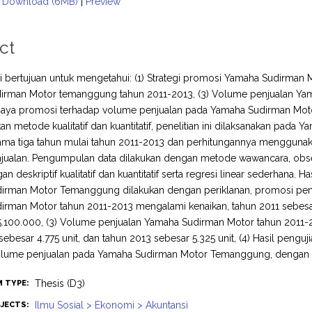
Download (6MB)
|
Preview
ct
ini bertujuan untuk mengetahui: (1) Strategi promosi Yamaha Sudirma
irman Motor temanggung tahun 2011-2013, (3) Volume penjualan Ya
iaya promosi terhadap volume penjualan pada Yamaha Sudirman Moto
 metode kualitatif dan kuantitatif, penelitian ini dilaksanakan pad
ama tiga tahun mulai tahun 2011-2013 dan perhitungannya menggunaka
jualan. Pengumpulan data dilakukan dengan metode wawancara, obser
n deskriptif kualitatif dan kuantitatif serta regresi linear sederhana. 
rman Motor Temanggung dilakukan dengan periklanan, promosi penjual
rman Motor tahun 2011-2013 mengalami kenaikan, tahun 2011 sebesar
.100.000, (3) Volume penjualan Yamaha Sudirman Motor tahun 2011-20
sebesar 4.775 unit, dan tahun 2013 sebesar 5.325 unit, (4) Hasil peng
lume penjualan pada Yamaha Sudirman Motor Temanggung, dengan thitu
Thesis (D3)
M TYPE:
Ilmu Sosial > Ekonomi > Akuntansi
JECTS: