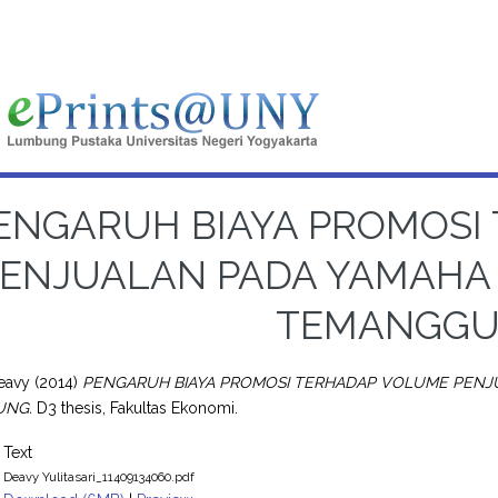
ENGARUH BIAYA PROMOSI
PENJUALAN PADA YAMAHA
TEMANGG
Deavy
(2014)
PENGARUH BIAYA PROMOSI TERHADAP VOLUME PENJ
UNG.
D3 thesis, Fakultas Ekonomi.
Text
Deavy Yulitasari_11409134060.pdf