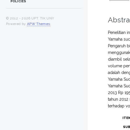
POLICIES
Abstra
© 2012 -
2026 UPT. TIK UNY
Powered by
APW Themes
.
Penelitian 
Yamaha sud
Pengaruh b
menggunakan
diambil sel
volume pen
adalah denga
Yamaha Sudi
Yamaha Sudi
2013 Rp 195
tahun 2012 
terhadap vo
ITE
SUB