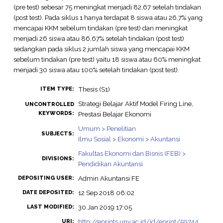
(pre test) sebesar 75 meningkat menjadi 82,67 setelah tindakan
(post test). Pada siklus 1 hanya terdapat 8 siswa atau 26,7% yang
mencapai KKM sebelum tindakan (pre test) dan meningkat
menjadi 26 siswa atau 86,67% setelah tindakan (post test)
sedangkan pada siklus 2 jumlah siswa yang mencapai KKM
sebelum tindakan (pre test) yaitu 18 siswa atau 60% meningkat
menjadi 30 siswa atau 100% setelah tindakan (post test).
Thesis (S1)
ITEM TYPE:
Strategi Belajar Aktif Model Firing Line,
UNCONTROLLED
KEYWORDS:
Prestasi Belajar Ekonomi
Umum > Penelitian
SUBJECTS:
Ilmu Sosial > Ekonomi > Akuntansi
Fakultas Ekonomi dan Bisnis (FEB) >
DIVISIONS:
Pendidikan Akuntansi
Admin Akuntansi FE
DEPOSITING USER:
12 Sep 2018 06:02
DATE DEPOSITED:
30 Jan 2019 17:05
LAST MODIFIED:
http://eprints.uny.ac.id/id/eprint/59744
URI: