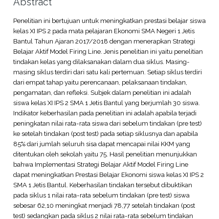
Abstract
Penelitian ini bertujuan untuk meningkatkan prestasi belajar siswa
kelas XI IPS 2 pada mata pelajaran Ekonomi SMA Negeri 1 Jetis
Bantul Tahun Ajaran 2017/2018 dengan menerapkan Strategi
Belajar Aktif Model Firing Line. Jenis penelitian ini yaitu penelitian
tindakan kelas yang dilaksanakan dalam dua siklus. Masing-
masing siklus terdiri dari satu kali pertemuan. Setiap siklus terdiri
dari empat tahap yaitu perencanaan, pelaksanaan tindakan,
pengamatan, dan refleksi. Subjek dalam penelitian ini adalah
siswa kelas XI IPS 2 SMA 1 Jetis Bantul yang berjumlah 30 siswa.
Indikator keberhasilan pada penelitian ini adalah apabila terjadi
peningkatan nilai rata-rata siswa dari sebelum tindakan (pre test)
ke setelah tindakan (post test) pada setiap siklusnya dan apabila
85% dari jumlah seluruh sisa dapat mencapai nilai KKM yang
ditentukan oleh sekolah yaitu 75. Hasil penelitian menunjukkan
bahwa Implementasi Strategi Belajar Aktif Model Firing Line
dapat meningkatkan Prestasi Belajar Ekonomi siswa kelas XI IPS 2
SMA 1 Jetis Bantul. Keberhasilan tindakan tersebut dibuktikan
pada siklus 1 nilai rata-rata sebelum tindakan (pre test) siswa
sebesar 62,10 meningkat menjadi 78,77 setelah tindakan (post
test) sedangkan pada siklus 2 nilai rata-rata sebelum tindakan