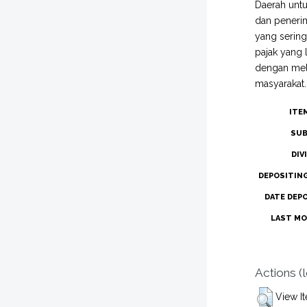
Daerah untu
dan penerim
yang serin
pajak yang 
dengan mel
masyarakat.
ITE
SUB
DIV
DEPOSITIN
DATE DEP
LAST MO
Actions (
View I