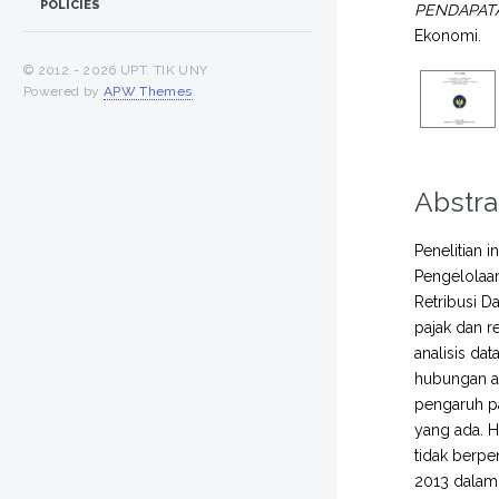
POLICIES
PENDAPATA
Ekonomi.
© 2012 -
2026 UPT. TIK UNY
Powered by
APW Themes
.
Abstra
Penelitian 
Pengelolaan
Retribusi 
pajak dan r
analisis da
hubungan an
pengaruh pa
yang ada. H
tidak berpe
2013 dalam 