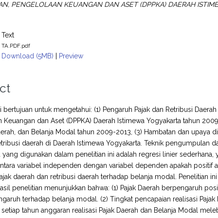
N, PENGELOLAAN KEUANGAN DAN ASET (DPPKA) DAERAH ISTIME
Text
TA.PDF.pdf
Download (5MB)
|
Preview
ct
ini bertujuan untuk mengetahui: (1) Pengaruh Pajak dan Retribusi Daer
 Keuangan dan Aset (DPPKA) Daerah Istimewa Yogyakarta tahun 2009-20
Daerah, dan Belanja Modal tahun 2009-2013, (3) Hambatan dan upaya
etribusi daerah di Daerah Istimewa Yogyakarta. Teknik pengumpulan 
ta yang digunakan dalam penelitian ini adalah regresi linier sederhana,
tara variabel independen dengan variabel dependen apakah positif atau 
jak daerah dan retribusi daerah terhadap belanja modal. Penelitian 
asil penelitian menunjukkan bahwa: (1) Pajak Daerah berpengaruh posi
ngaruh terhadap belanja modal. (2) Tingkat pencapaian realisasi Pajak
setiap tahun anggaran realisasi Pajak Daerah dan Belanja Modal melebi