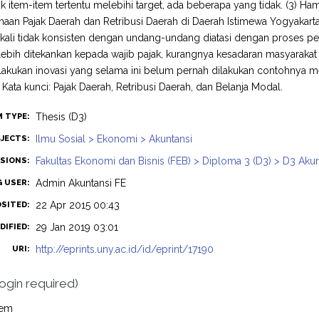
k item-item tertentu melebihi target, ada beberapa yang tidak. (3)
aan Pajak Daerah dan Retribusi Daerah di Daerah Istimewa Yogyakar
gkali tidak konsisten dengan undang-undang diatasi dengan proses
lebih ditekankan kepada wajib pajak, kurangnya kesadaran masyarakat
akukan inovasi yang selama ini belum pernah dilakukan contohnya m
 Kata kunci: Pajak Daerah, Retribusi Daerah, dan Belanja Modal.
Thesis (D3)
M TYPE:
Ilmu Sosial > Ekonomi > Akuntansi
JECTS:
Fakultas Ekonomi dan Bisnis (FEB) > Diploma 3 (D3) > D3 Akun
ISIONS:
Admin Akuntansi FE
G USER:
22 Apr 2015 00:43
OSITED:
29 Jan 2019 03:01
DIFIED:
http://eprints.uny.ac.id/id/eprint/17190
URI:
login required)
tem