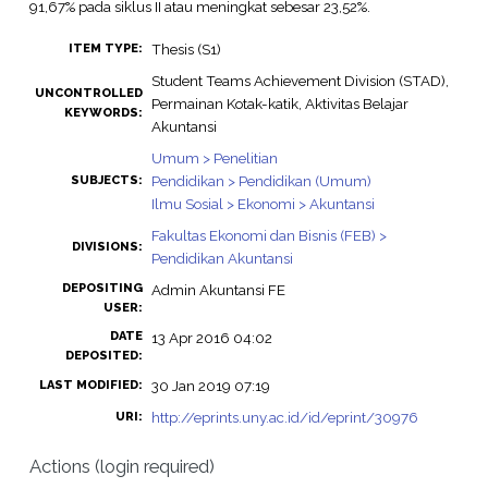
91,67% pada siklus II atau meningkat sebesar 23,52%.
Thesis (S1)
ITEM TYPE:
Student Teams Achievement Division (STAD),
UNCONTROLLED
Permainan Kotak-katik, Aktivitas Belajar
KEYWORDS:
Akuntansi
Umum > Penelitian
Pendidikan > Pendidikan (Umum)
SUBJECTS:
Ilmu Sosial > Ekonomi > Akuntansi
Fakultas Ekonomi dan Bisnis (FEB) >
DIVISIONS:
Pendidikan Akuntansi
DEPOSITING
Admin Akuntansi FE
USER:
DATE
13 Apr 2016 04:02
DEPOSITED:
30 Jan 2019 07:19
LAST MODIFIED:
http://eprints.uny.ac.id/id/eprint/30976
URI:
Actions (login required)