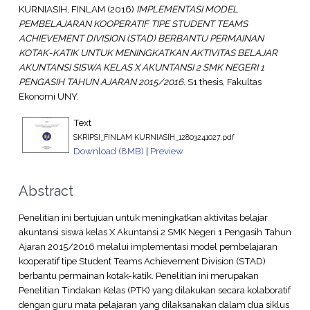
KURNIASIH, FINLAM
(2016)
IMPLEMENTASI MODEL
PEMBELAJARAN KOOPERATIF TIPE STUDENT TEAMS
ACHIEVEMENT DIVISION (STAD) BERBANTU PERMAINAN
KOTAK-KATIK UNTUK MENINGKATKAN AKTIVITAS BELAJAR
AKUNTANSI SISWA KELAS X AKUNTANSI 2 SMK NEGERI 1
PENGASIH TAHUN AJARAN 2015/2016.
S1 thesis, Fakultas
Ekonomi UNY.
Text
SKRIPSI_FINLAM KURNIASIH_12803241027.pdf
Download (8MB)
|
Preview
Abstract
Penelitian ini bertujuan untuk meningkatkan aktivitas belajar
akuntansi siswa kelas X Akuntansi 2 SMK Negeri 1 Pengasih Tahun
Ajaran 2015/2016 melalui implementasi model pembelajaran
kooperatif tipe Student Teams Achievement Division (STAD)
berbantu permainan kotak-katik. Penelitian ini merupakan
Penelitian Tindakan Kelas (PTK) yang dilakukan secara kolaboratif
dengan guru mata pelajaran yang dilaksanakan dalam dua siklus