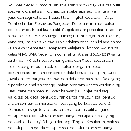
IPS SMA Negeri 1 Imogiri Tahun Ajaran 2016/2017. Kualitas butir
soal yang dianalisis ini ditinjau dari beberapa segi, diantaranya
yaitu dari segi Validitas, Reliabilitas, Tingkat Kesukaran, Daya
Pembeda, dan Efektivitas Pengecoh. Penelitian ini merupakan
penelitian deskriptif kuantitatif. Subjek dalam penelitian ini adalah
siswa kelas XI IPS SMA Negeri 1 Imogiri Tahun Ajaran 2016/2017
yang berjumlah 108 siswa. Objek dalam penelitian ini adalah soal
Ujian Akhir Semester Genap Mata Pelajaran Ekonomi Akuntansi
kelas XI IPS SMA Negeri 1 Imogiri Tahun Ajaran 2016/2017 yang
terdiri dari 40 butir soal pilihan ganda dan 5 butir soal uraian.
Teknik pengumpulan data dilakukan dengan metode
dokumentasi untuk memperoleh data berupa soal ujian, kunci
jawaban, lembar jawab siswa, dan daftar nama siswa. Data yang
diperoleh dianalisis menggunakan program Anates Version 4.09.
Hasil penelitian menunjukkan bahwa: (1) Ditinjau dari segi
Validitas, baik soal bentuk pilihan ganda maupun soal bentuk
uraian semuanya merupakan soal yang berkualitas baik. (2)
Ditinjau dari segi Reliabilitas, baik soal bentuk pilihan ganda
maupun soal bentuk uraian semuanya merupakan soal yang
berkualitas baik. (3) Ditinjau dari segi Tingkat Kesukaran, baik soal
bentuk pilihan ganda maupun soal bentuk uraian semuanya