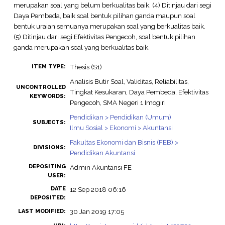
merupakan soal yang belum berkualitas baik. (4) Ditinjau dari segi
Daya Pembeda, baik soal bentuk pilihan ganda maupun soal
bentuk uraian semuanya merupakan soal yang berkualitas baik.
(5) Ditinjau dari segi Efektivitas Pengecoh, soal bentuk pilihan
ganda merupakan soal yang berkualitas baik.
Thesis (S1)
ITEM TYPE:
Analisis Butir Soal, Validitas, Reliabilitas,
UNCONTROLLED
Tingkat Kesukaran, Daya Pembeda, Efektivitas
KEYWORDS:
Pengecoh, SMA Negeri 1 Imogiri
Pendidikan > Pendidikan (Umum)
SUBJECTS:
Ilmu Sosial > Ekonomi > Akuntansi
Fakultas Ekonomi dan Bisnis (FEB) >
DIVISIONS:
Pendidikan Akuntansi
DEPOSITING
Admin Akuntansi FE
USER:
DATE
12 Sep 2018 06:16
DEPOSITED:
30 Jan 2019 17:05
LAST MODIFIED: