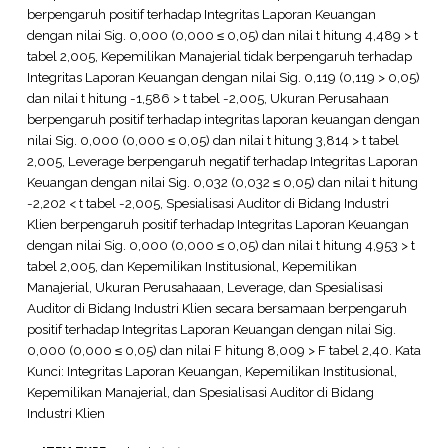
berpengaruh positif terhadap Integritas Laporan Keuangan
dengan nilai Sig. 0,000 (0,000 ≤ 0,05) dan nilai t hitung 4,489 > t
tabel 2,005, Kepemilikan Manajerial tidak berpengaruh terhadap
Integritas Laporan Keuangan dengan nilai Sig. 0,119 (0,119 > 0,05)
dan nilai t hitung -1,586 > t tabel -2,005, Ukuran Perusahaan
berpengaruh positif terhadap integritas laporan keuangan dengan
nilai Sig. 0,000 (0,000 ≤ 0,05) dan nilai t hitung 3,814 > t tabel
2,005, Leverage berpengaruh negatif terhadap Integritas Laporan
Keuangan dengan nilai Sig. 0,032 (0,032 ≤ 0,05) dan nilai t hitung
-2,202 < t tabel -2,005, Spesialisasi Auditor di Bidang Industri
Klien berpengaruh positif terhadap Integritas Laporan Keuangan
dengan nilai Sig. 0,000 (0,000 ≤ 0,05) dan nilai t hitung 4,953 > t
tabel 2,005, dan Kepemilikan Institusional, Kepemilikan
Manajerial, Ukuran Perusahaaan, Leverage, dan Spesialisasi
Auditor di Bidang Industri Klien secara bersamaan berpengaruh
positif terhadap Integritas Laporan Keuangan dengan nilai Sig.
0,000 (0,000 ≤ 0,05) dan nilai F hitung 8,009 > F tabel 2,40. Kata
Kunci: Integritas Laporan Keuangan, Kepemilikan Institusional,
Kepemilikan Manajerial, dan Spesialisasi Auditor di Bidang
Industri Klien