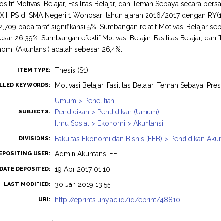
sitif Motivasi Belajar, Fasilitas Belajar, dan Teman Sebaya secara ber
 XII IPS di SMA Negeri 1 Wonosari tahun ajaran 2016/2017 dengan RY(1,
=2,709 pada taraf signifikansi 5%. Sumbangan relatif Motivasi Belajar s
sar 26,39%. Sumbangan efektif Motivasi Belajar, Fasilitas Belajar, d
nomi (Akuntansi) adalah sebesar 26,4%.
Thesis (S1)
ITEM TYPE:
Motivasi Belajar, Fasilitas Belajar, Teman Sebaya, Pre
LLED KEYWORDS:
Umum > Penelitian
Pendidikan > Pendidikan (Umum)
SUBJECTS:
Ilmu Sosial > Ekonomi > Akuntansi
Fakultas Ekonomi dan Bisnis (FEB) > Pendidikan Akun
DIVISIONS:
Admin Akuntansi FE
EPOSITING USER:
19 Apr 2017 01:10
DATE DEPOSITED:
30 Jan 2019 13:55
LAST MODIFIED:
http://eprints.uny.ac.id/id/eprint/48810
URI: