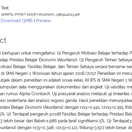
Text
SKRIPSI_PYPIET NOOR HASANAH_13803241013.pdf
Download (3MB)
|
Preview
ct
ni bertujuan untuk mengetahui: (1) Pengaruh Motivasi Belajar terhadap P
hadap Prestasi Belajar Ekonomi (Akuntansi), (3) Pengaruh Teman Sebaya 
tivasi Belajar, Fasilitas Belajar, dan Teman Sebaya secara bersama-sa
PS di SMA Negeri 1 Wonosari tahun ajaran 2016/2017. Penelitian ini me
. Subjek dalam penelitian ini adalah siswa kelas XII IPS di SMA Negeri 
umpulan data menggunakan dokumentasi dan angket. Uji validitas men
rumus Alpha Cronbach. Uji prasyarat analisis meliputi uji linearitas da
gresi sederhana dan analisis regresi ganda. Hasil penelitian menunjukka
estasi Belajar Ekonomi (Akuntansi) dengan rx1y=0,441, r2x1y=0,195, thit
 5%, (2) Terdapat pengaruh positif Fasilitas Belajar terhadap Prestasi 
3 lebih besar dari ttabel=1,986 pada taraf signifikansi 5%, (3) Terdapa
untansi) dengan rx3y=0,348, r2x3y=0,121, thitung=3,507 lebih besar dari