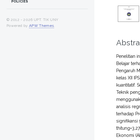
POLICIES
© 2012 -
2026 UPT. TIK UNY
Powered by
APW Themes
.
Abstra
Penelitian i
Belajar ter
Pengaruh Mo
kelas XII I
kuantitatif
Teknik peng
menggunakan 
analisis re
terhadap Pr
signifikansi
thitung=3,27
Ekonomi (Ak