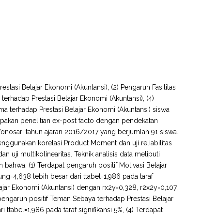
restasi Belajar Ekonomi (Akuntansi), (2) Pengaruh Fasilitas
terhadap Prestasi Belajar Ekonomi (Akuntansi), (4)
ma terhadap Prestasi Belajar Ekonomi (Akuntansi) siswa
rupakan penelitian ex-post facto dengan pendekatan
1 Wonosari tahun ajaran 2016/2017 yang berjumlah 91 siswa.
ggunakan korelasi Product Moment dan uji reliabilitas
n uji multikolinearitas. Teknik analisis data meliputi
n bahwa: (1) Terdapat pengaruh positif Motivasi Belajar
ung=4,638 lebih besar dari ttabel=1,986 pada taraf
Belajar Ekonomi (Akuntansi) dengan rx2y=0,328, r2x2y=0,107,
t pengaruh positif Teman Sebaya terhadap Prestasi Belajar
 ttabel=1,986 pada taraf signifikansi 5%, (4) Terdapat