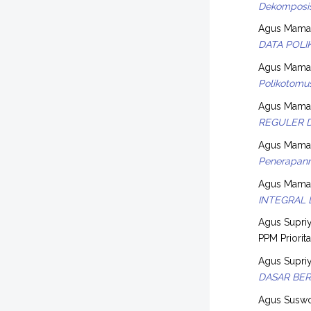
Dekomposisi
Agus Maman
DATA POLI
Agus Maman
Polikotomu
Agus Maman
REGULER D
Agus Maman
Penerapann
Agus Maman
INTEGRAL 
Agus Supriy
PPM Priorita
Agus Supriy
DASAR BE
Agus Suswo