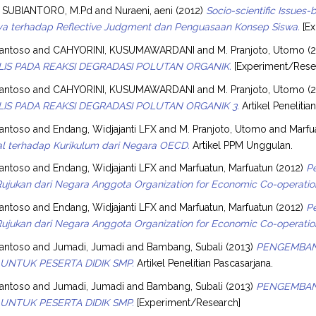
 SUBIANTORO, M.Pd
and
Nuraeni, aeni
(2012)
Socio-scientific Issues
a terhadap Reflective Judgment dan Penguasaan Konsep Siswa.
[Ex
santoso
and
CAHYORINI, KUSUMAWARDANI
and
M. Pranjoto, Utomo
(2
IS PADA REAKSI DEGRADASI POLUTAN ORGANIK.
[Experiment/Rese
santoso
and
CAHYORINI, KUSUMAWARDANI
and
M. Pranjoto, Utomo
(
IS PADA REAKSI DEGRADASI POLUTAN ORGANIK 3.
Artikel Penelitia
santoso
and
Endang, Widjajanti LFX
and
M. Pranjoto, Utomo
and
Marfu
nal terhadap Kurikulum dari Negara OECD.
Artikel PPM Unggulan.
santoso
and
Endang, Widjajanti LFX
and
Marfuatun, Marfuatun
(2012)
P
Rujukan dari Negara Anggota Organization for Economic Co-operati
santoso
and
Endang, Widjajanti LFX
and
Marfuatun, Marfuatun
(2012)
P
Rujukan dari Negara Anggota Organization for Economic Co-operati
santoso
and
Jumadi, Jumadi
and
Bambang, Subali
(2013)
PENGEMBANG
UNTUK PESERTA DIDIK SMP.
Artikel Penelitian Pascasarjana.
santoso
and
Jumadi, Jumadi
and
Bambang, Subali
(2013)
PENGEMBANG
UNTUK PESERTA DIDIK SMP.
[Experiment/Research]