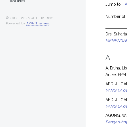
POLICIES
Jump to:
|
Number of i
© 2012 -
2026 UPT. TIK UNY
Powered by
APW Themes
.
Drs. Suhart
MENENGAH 
A
A. Erlina, Li
Artikel PPM
ABDUL, GA
YANG LAYA
ABDUL, GA
YANG LAYA
AGUNG, W.
Pengaruhny