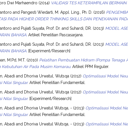
oro Dwi Marhaendro
(2014)
VALIDASI TES KETERAMPILAN BERMAIN 
antoro
and
Pangesti Wiedarti, M. Appl. Ling., Ph. D.
(2016)
PENGEMBAN
ASI PADA HIGHER ORDER THINKING SKILLS DAN PENEKANAN PAD
antoro
and
Pujiati Suyata, Prof. Dr.
and
Suhardi, DR.
(2013)
MODEL ASE
ARAN BAHASA.
Artikel Penelitian Pascasarjana.
antoro
and
Pujiati Suyata, Prof. Dr.
and
Suhardi, DR.
(2013)
MODEL ASE
ARAN BAHASA.
[Experiment/Research]
an, M.Pd, M.T.
(2010)
Pelatihan Pembuatan Hidram (Pompa Tenaga Air
Kebutuhan Air Pada Musim Kemarau.
Artikel PPM Reguler.
, Abadi
and
Dhoriva Urwatul, Wutsqa
(2012)
Optimalisasi Model Neu
 Nilai Singular.
Artikel Penelitian Fundamental.
, Abadi
and
Dhoriva Urwatul, Wutsqa
(2012)
Optimalisasi Model Neu
 Nilai Singular.
[Experiment/Research]
, Abadi
and
Dhoriva Urwatul Wutsqa, -
(2013)
Optimalisasi Model N
 Nilai Singular.
Artikel Penelitian Fundamental.
, Abadi
and
Dhoriva Urwatul Wutsqa, -
(2013)
Optimalisasi Model N