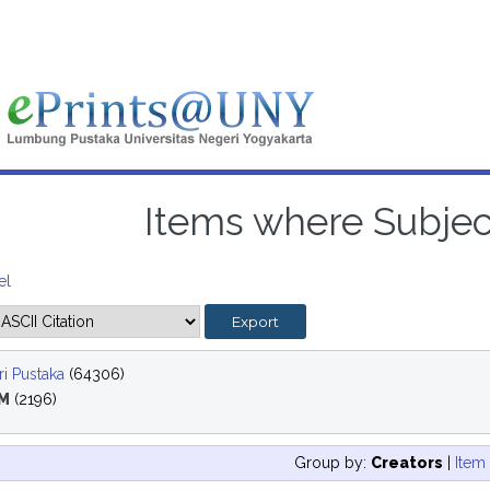
Items where Subjec
el
i Pustaka
(64306)
M
(2196)
Group by:
Creators
|
Item