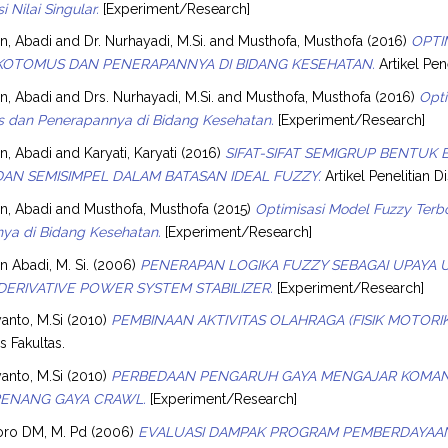
 Nilai Singular.
[Experiment/Research]
, Abadi
and
Dr. Nurhayadi, M.Si.
and
Musthofa, Musthofa
(2016)
OPTI
KOTOMUS DAN PENERAPANNYA DI BIDANG KESEHATAN.
Artikel Pen
, Abadi
and
Drs. Nurhayadi, M.Si.
and
Musthofa, Musthofa
(2016)
Opti
s dan Penerapannya di Bidang Kesehatan.
[Experiment/Research]
, Abadi
and
Karyati, Karyati
(2016)
SIFAT-SIFAT SEMIGRUP BENTUK 
AN SEMISIMPEL DALAM BATASAN IDEAL FUZZY.
Artikel Penelitian Di
, Abadi
and
Musthofa, Musthofa
(2015)
Optimisasi Model Fuzzy Terbo
ya di Bidang Kesehatan.
[Experiment/Research]
 Abadi, M. Si.
(2006)
PENERAPAN LOGIKA FUZZY SEBAGAI UPAYA
DERIVATIVE POWER SYSTEM STABILIZER.
[Experiment/Research]
anto, M.Si
(2010)
PEMBINAAN AKTIVITAS OLAHRAGA (FISIK MOTORI
s Fakultas.
anto, M.Si
(2010)
PERBEDAAN PENGARUH GAYA MENGAJAR KOMAND
RENANG GAYA CRAWL.
[Experiment/Research]
ro DM, M. Pd
(2006)
EVALUASI DAMPAK PROGRAM PEMBERDAYAA