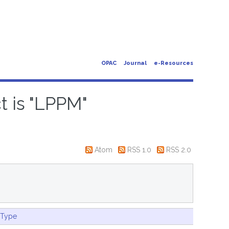
OPAC
Journal
e-Resources
t is "LPPM"
Atom
RSS 1.0
RSS 2.0
 Type