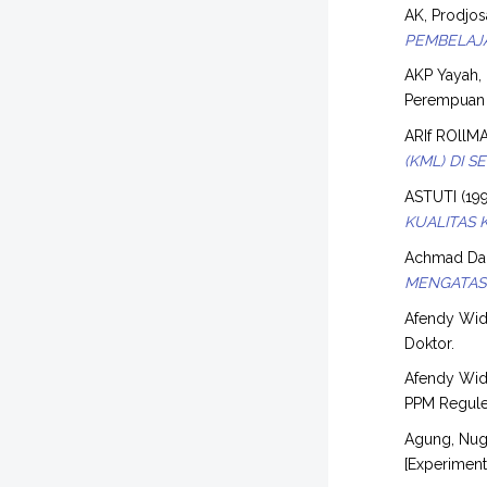
AK, Prodjo
PEMBELAJA
AKP Yayah,
Perempuan 
ARIf ROllM
(KML) DI S
ASTUTI
(19
KUALITAS 
Achmad Dard
MENGATASI
Afendy Wid
Doktor.
Afendy Wid
PPM Regule
Agung, Nug
[Experimen