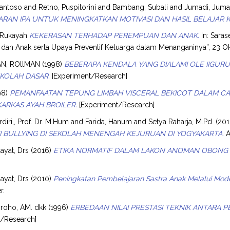
santoso
and
Retno, Puspitorini
and
Bambang, Subali
and
Jumadi, Juma
RAN IPA UNTUK MENINGKATKAN MOTIVASI DAN HASIL BELAJAR KO
 Rukayah
KEKERASAN TERHADAP PEREMPUAN DAN ANAK.
In: Sara
dan Anak serta Upaya Preventif Keluarga dalam Menanganinya”, 23 O
AN, ROllMAN
(1998)
BEBERAPA KENDALA YANG DIALAMI OLE IIGU
EKOLAH DASAR.
[Experiment/Research]
98)
PEMANFAATAN TEPUNG LIMBAH VISCERAL BEKICOT DALAM
KARKAS AYAH BROILER.
[Experiment/Research]
iri,, Prof. Dr. M.Hum
and
Farida, Hanum
and
Setya Raharja, M.Pd.
(20
 BULLYING DI SEKOLAH MENENGAH KEJURUAN DI YOGYAKARTA.
A
ayat, Drs
(2016)
ETIKA NORMATIF DALAM LAKON ANOMAN OBONG S
ayat, Drs
(2010)
Peningkatan Pembelajaran Sastra Anak Melalui Mode
r.
roho, AM. dkk
(1996)
ERBEDAAN NILAI PRESTASI TEKNIK ANTARA PE
t/Research]