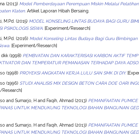
ama
(2013)
Model Pemberdayaan Perempuan Miskin Melalui Pelatihan 
aten Klaten.
Artikel Laporan Hibah Bersaing.
i, M.Pd.
(2015)
MODEL KONSELING LINTAS BUDAYA BAGI GURU BIM
I PSIKOLOGIS SISWA.
[Experiment/Research]
i, M.Pd.
(2016)
Model Konseling Lintas Budaya Bagi Guru Bimbingan 
Siswa.
[Experiment/Research]
 dkk
(1998)
PEMBVATAN DAN KARAKTERISASI KARBON AKTIF TE
KTIVATOR DAN TEMPERATUR PEMANASAN TERHADAP DAYA ADSOR
oso
(1998)
PROYEKSI ANGKATAN KERJA LULU SAN SMK DI DIY.
[Expe
oso
(1996)
STUDI ANALISIS MIX DESIGN BETON CARA DOE OARI ING
t/Research]
oso
and
Sumarjo, H
and
Faqih, Ahmad
(2013)
PEMANFAATAN PUMICE 
PANAS UNTUK MENDUKUNG TEKNOLOGI BAHAN BANGUNAN GED
oso
and
Sumarjo, H
and
Faqih, Ahmad
(2013)
PEMANFAATAN PUMICE 
PANAS UNTUK MENDUKUNG TEKNOLOGI BAHAN BANGUNAN GED