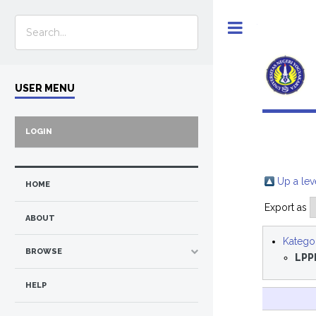
Toggle
USER MENU
LOGIN
Up a lev
HOME
Export as
ABOUT
Kategor
BROWSE
LPP
HELP