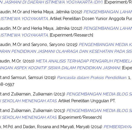
N JASMANI DI DAERAH ISTIMEWA YOGYAKARTA (DIY).
[Experiment/R
audin, M.Or
and
Herka Maya, Jatmika
(2012)
PENGEMBANGAN LAHAN 
 ISTIMEWA YOGYAKARTA.
Artikel Penelitian Dosen Yunior Anggota Pus
audin, M.Or
and
Herka Maya, Jatmika
(2012)
PENGEMBANGAN LAHAN 
 ISTIMEWA YOGYAKARTA.
[Experiment/Research]
audin, M.Or
and
Saryono, Saryono
(2015)
PENGEMBANGAN MEDIA KA
RAN PENDIDIKAN JASMANI OLAHRAGA DAN KESEHATAN PADA SIS
udin, M.Or.
(2010)
META ANALISIS TERHADAP PENGARUH PEMBELA
GAN ASPEK KOGNITIF SISWA DALAM PENDIDIKAN JASMANI.
[Expe
t
and
Samsuri, Samsuri
(2019)
Pancasila dalam Praksis Pendidikan.
1,
98-0597
t
and
Zulkarnain, Zulkarnain
(2013)
PENGEMBANGAN MEDIA BLOG SE
I SEKOLAH MENENGAH ATAS.
Artikel Penelitian Unggulan PT.
t
and
Zulkarnain, Zulkarnain
(2013)
PENGEMBANGAN MEDIA BLOG SE
I SEKOLAH MENENGAH ATAS.
[Experiment/Research]
o, M.Pd.
and
Dadan, Rosana
and
Maryati, Maryati
(2014)
PEMBERDAYAA