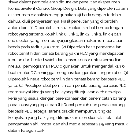
siswa dalam pembelajaran digunakan penelitian eksperimen
Nonequivalent Control Group Design. Data yang diperoleh dalam
eksperimen dianalisis menggunakan uji beda dengan terlebih
dahulu diuji persyaratannya. Hasil penelitian yang diperoleh
antara lain: (1) Diperoleh struktur mekanik robot berupa lengan
robot yang terbentuk oleh link 0, link 1, link 2, link 3, link 4 dan
end efector, yang mempunyai jangkauan maksimum penataan
benda pada radius 700 mm; (2) Diperoleh basis pengendalian
robot pemilih dan penata barang yakni PLC yang mendapatkan
inputan dari limited swich dan sensor-sensor untuk kemudian
melalui pemrograman PLC digunakan untuk mengendalikan 6
buah motor DC sehingga menghasilkan gerakan lengan robot; (3)
Diperoleh kinerja robot pemilih dan penata barang berbasis PLC
yaitu: (a) Prototipe robot pemilih dan penata barang berbasis PLC
mempunyai kinerja yang baik yang ditunjukkan oleh deskripsi
kerja yang sesuai dengan perencanaan dan penempatan barang
pada lokasi yang tepat dan (b) Robot pemilih dan penata barang
berbasis PLC sebagai sarana praktik mempunyai tingkat
kelayakan yang baik yang ditunjukkan oleh skor rata-rata total
pengamatan ahli materi dan ahli media sebesar 2,95 yang masuk
dalam kategori baik.