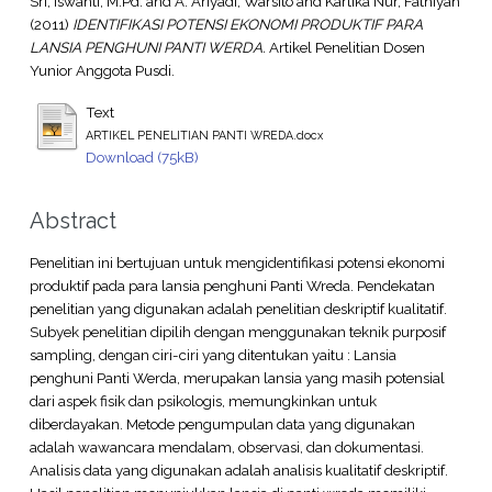
Sri, Iswanti, M.Pd.
and
A. Ariyadi, Warsito
and
Kartika Nur, Fathiyah
(2011)
IDENTIFIKASI POTENSI EKONOMI PRODUKTIF PARA
LANSIA PENGHUNI PANTI WERDA.
Artikel Penelitian Dosen
Yunior Anggota Pusdi.
Text
ARTIKEL PENELITIAN PANTI WREDA.docx
Download (75kB)
Abstract
Penelitian ini bertujuan untuk mengidentifikasi potensi ekonomi
produktif pada para lansia penghuni Panti Wreda. Pendekatan
penelitian yang digunakan adalah penelitian deskriptif kualitatif.
Subyek penelitian dipilih dengan menggunakan teknik purposif
sampling, dengan ciri-ciri yang ditentukan yaitu : Lansia
penghuni Panti Werda, merupakan lansia yang masih potensial
dari aspek fisik dan psikologis, memungkinkan untuk
diberdayakan. Metode pengumpulan data yang digunakan
adalah wawancara mendalam, observasi, dan dokumentasi.
Analisis data yang digunakan adalah analisis kualitatif deskriptif.