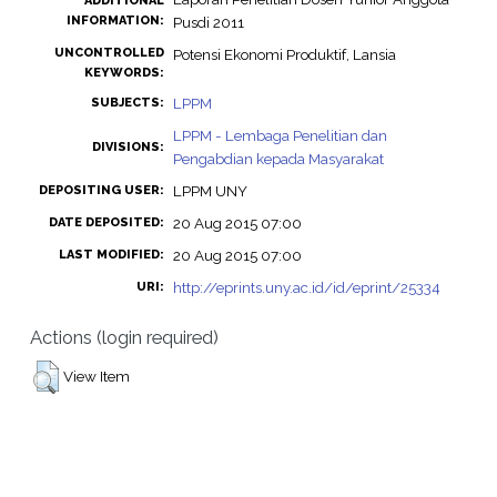
ADDITIONAL
INFORMATION:
Pusdi 2011
UNCONTROLLED
Potensi Ekonomi Produktif, Lansia
KEYWORDS:
LPPM
SUBJECTS:
LPPM - Lembaga Penelitian dan
DIVISIONS:
Pengabdian kepada Masyarakat
LPPM UNY
DEPOSITING USER:
20 Aug 2015 07:00
DATE DEPOSITED:
20 Aug 2015 07:00
LAST MODIFIED:
http://eprints.uny.ac.id/id/eprint/25334
URI:
Actions (login required)
View Item