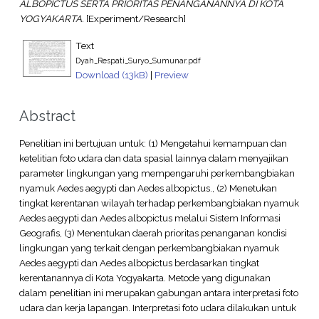
ALBOPICTUS SERTA PRIORITAS PENANGANANNYA DI KOTA
YOGYAKARTA.
[Experiment/Research]
Text
Dyah_Respati_Suryo_Sumunar.pdf
Download (13kB)
|
Preview
Abstract
Penelitian ini bertujuan untuk: (1) Mengetahui kemampuan dan
ketelitian foto udara dan data spasial lainnya dalam menyajikan
parameter lingkungan yang mempengaruhi perkembangbiakan
nyamuk Aedes aegypti dan Aedes albopictus., (2) Menetukan
tingkat kerentanan wilayah terhadap perkembangbiakan nyamuk
Aedes aegypti dan Aedes albopictus melalui Sistem Informasi
Geografis, (3) Menentukan daerah prioritas penanganan kondisi
lingkungan yang terkait dengan perkembangbiakan nyamuk
Aedes aegypti dan Aedes albopictus berdasarkan tingkat
kerentanannya di Kota Yogyakarta. Metode yang digunakan
dalam penelitian ini merupakan gabungan antara interpretasi foto
udara dan kerja lapangan. Interpretasi foto udara dilakukan untuk