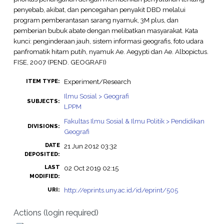
penyebab, akibat, dan pencegahan penyakit DBD melalui
program pemberantasan sarang nyamuk, 3M plus, dan
pemberian bubuk abate dengan melibatkan masyarakat. Kata
kunci: penginderaan jauh, sistem informasi geografis, foto udara
panfromatik hitam putih, nyamuk Ae. Aegypti dan Ae. Albopictus.
FISE, 2007 (PEND. GEOGRAFI)
Experiment/Research
ITEM TYPE:
Ilmu Sosial > Geografi
SUBJECTS:
LPPM
Fakultas Ilmu Sosial & Ilmu Politik > Pendidikan
DIVISIONS:
Geografi
DATE
21 Jun 2012 03:32
DEPOSITED:
LAST
02 Oct 2019 02:15
MODIFIED:
http://eprints.uny.ac.id/id/eprint/505
URI:
Actions (login required)