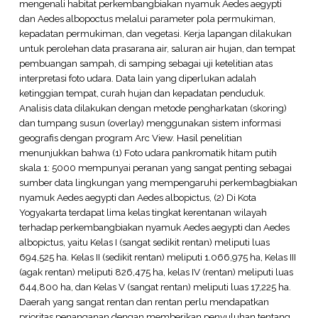
mengenali habitat perkembangbiakan nyamuk Aedes aegypti
dan Aedes albopoctus melalui parameter pola permukiman,
kepadatan permukiman, dan vegetasi. Kerja lapangan dilakukan
untuk perolehan data prasarana air, saluran air hujan, dan tempat
pembuangan sampah, di samping sebagai uji ketelitian atas
interpretasi foto udara. Data lain yang diperlukan adalah
ketinggian tempat, curah hujan dan kepadatan penduduk.
Analisis data dilakukan dengan metode pengharkatan (skoring)
dan tumpang susun (overlay) menggunakan sistem informasi
geografis dengan program Arc View. Hasil penelitian
menunjukkan bahwa (1) Foto udara pankromatik hitam putih
skala 1: 5000 mempunyai peranan yang sangat penting sebagai
sumber data lingkungan yang mempengaruhi perkembagbiakan
nyamuk Aedes aegypti dan Aedes albopictus, (2) Di Kota
Yogyakarta terdapat lima kelas tingkat kerentanan wilayah
terhadap perkembangbiakan nyamuk Aedes aegypti dan Aedes
albopictus, yaitu Kelas I (sangat sedikit rentan) meliputi luas
694,525 ha. Kelas II (sedikit rentan) meliputi 1.066,975 ha, Kelas III
(agak rentan) meliputi 826,475 ha, kelas IV (rentan) meliputi luas
644,800 ha, dan Kelas V (sangat rentan) meliputi luas 17,225 ha.
Daerah yang sangat rentan dan rentan perlu mendapatkan
prioritas penanganan dengan memberikan penyuluhan tentang