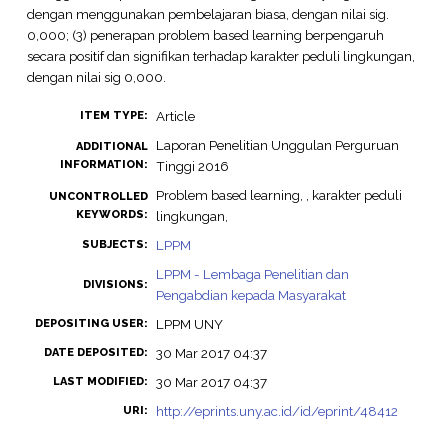
dengan menggunakan pembelajaran biasa, dengan nilai sig.
0,000; (3) penerapan problem based learning berpengaruh
secara positif dan signifikan terhadap karakter peduli lingkungan,
dengan nilai sig 0,000.
Article
ITEM TYPE:
Laporan Penelitian Unggulan Perguruan
ADDITIONAL
INFORMATION:
Tinggi 2016
Problem based learning, , karakter peduli
UNCONTROLLED
KEYWORDS:
lingkungan,
LPPM
SUBJECTS:
LPPM - Lembaga Penelitian dan
DIVISIONS:
Pengabdian kepada Masyarakat
LPPM UNY
DEPOSITING USER:
30 Mar 2017 04:37
DATE DEPOSITED:
30 Mar 2017 04:37
LAST MODIFIED:
http://eprints.uny.ac.id/id/eprint/48412
URI: