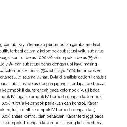
ung dari ubi kay'u terhadap pertumbuhan,gambaran darah
putih, terbagi dalam 2 kelompok substitusi yaitu substitusi
bagai kontrol beras 1000-/0;kelompok n beras 75~/o :
lg 75%, dan substitusi beras dengan ubi kayu masing-
%; kelompok VI beras 75% :ubi kayu 2Y'A); kelompok vn
langslUlg selama 75 hari. D~ta di analisis dellgrul analisis
 pada substitusi beras dengan jagung - terdapat perbedaan
a kelompok II cia.'!terendah pada kelornpok IV, uji beda
pok IV; juga ke!ompok fv' berbeda dengan keJornpok I
 0,05) rultru'a kelornpok perlakuan dan kontroL Kadar
mpok m:;llunjuldmll kelompok IV berbeda dengan ke 3
,05) antara kontrol clan perlakuan. Kadar tertinggl pada
. kelompok IT dengan keJornpok ill yang tidak berbeda,