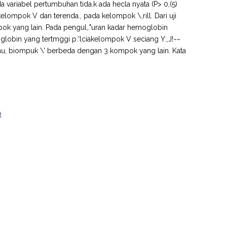
 variabel pertumbuhan tida.k ada hecla nyata (P> 0,(5)
elompok V dan terenda., pada kelompok \,rill. Dari uji
ok yang lain. Pada pengul,."uran kadar hemoglobin
oglobin yang tertmggi p:'lciakelompok V seciang Y:,J!~~
ahu, biompuk \' berbeda dengan 3 kompok yang lain. Kata
t