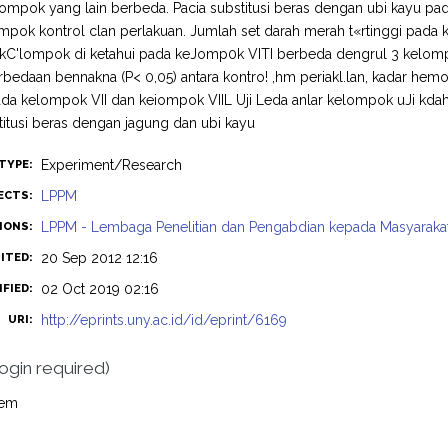
ompok yang lain berbeda. Pacia substitusi beras dengan ubi kayu pada
mpok kontrol clan perlakuan. Jumlah set darah merah t«rtinggi pada k
 kC'lompok di ketahui pada keJomp0k VITI berbeda dengrul 3 kelomp
rbedaan bennakna (P< 0,05) antara kontro! ,hm periakl.lan, kadar hem
ada kelompok VII dan keiompok VIIL Uji Leda anlar kelompok uJi kd
titusi beras dengan jagung dan ubi kayu
Experiment/Research
TYPE:
LPPM
ECTS:
LPPM - Lembaga Penelitian dan Pengabdian kepada Masyaraka
SIONS:
20 Sep 2012 12:16
ITED:
02 Oct 2019 02:16
FIED:
http://eprints.uny.ac.id/id/eprint/6169
URI:
login required)
tem