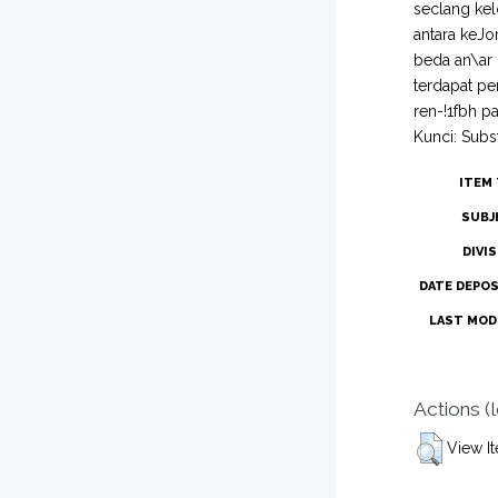
seclang kel
antara keJo
beda an\ar
terdapat pe
ren-!1fbh p
Kunci: Subs
ITEM 
SUBJ
DIVI
DATE DEPOS
LAST MODI
Actions (
View I