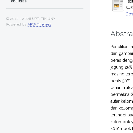
Tex
POLICIES
SUB
Dow
© 2012 -
2026 UPT. TIK UNY
Powered by
APW Themes
.
Abstra
Penelitian 
dan gambara
beras deng
jagung 25%;
masing terb
bents 50% : 
varian rrul
bermakna (P
autar kelo
dan keJompo
tertinggi p
kelompok ya
k010mpok I 