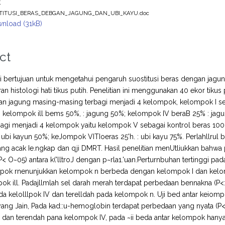
t
TITUSI_BERAS_DEBGAN_JAGUNG_DAN_UBI_KAYU.doc
nload (31kB)
ct
ini bertujuan untuk mengetahui pengaruh suostitusi beras dengan jag
n histologi hati tikus putih. Penelitian ini menggunakan 40 ekor tikus 
an jagung masing-masing terbagi menjadi 4 kelompok, kelompok I se
 kelompok ill bems 50%, : jagung 50%; kelompok IV beraB 25% : jagul
agi menjadi 4 kelompok yaitu kelompok V sebagai kontrol beras 100
ubi kayun 50%; keJompok VITIoeras 25'h. : ubi kayu 75%. Perlahllrul ber
cang acak Ie.ngkap dan qji DMRT. Hasil penelitian menUtliukkan bahwa
< O~05) antara k('lltroJ dengan p~rla1.'uan.Perturnbuhan tertinggi pad
mpok rnenunjukkan kelompok n berbeda dengan kelompok I dan kelom
k ill. Padajllmlah sel darah merah terdapat perbedaan bennakna (P<:
ada kelolllpok IV dan terelldah pada kelompok n. Uji bed antar keio
ng Jain, Pada kad::u-hemoglobin terdapat perbedaan yang nyata (P< 0
dan terendah pana kelompok IV, pada ~ii beda antar kelompok hanya