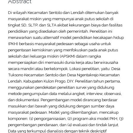
Abstract
Di wilayah Kecamatan Sentolo dan Lendah ditemukan banyak
masyarakat miskin yang mempunyai anak putus sekolah di
tingkat SD, SLTP, dan SLTA akibat kekurangan biaya dan fasilitas
pendidikan yang disediakan oleh pemerintah. Penelitian ini
menawarkan suatu alternatif model pendidikan kecakapan hidup
(PKH) berbasis masyarakat pedesaan sebagai usaha untuk
pengentasan kemiskinan yang menfokuskan pada anak putus
sekolah dari keluarga miskin (APSKM) dalam rangka
mempersiapkan diri memasuki dunia kerja atau berwirausaha
secara mandiri atau berkelompok. Lokasi penelitian, yaitu: Desa
Tuksono Kecamatan Sentolo dan Desa Ngentakrejo Kecamatan
Lendah, Kabupaten Kulon Progo, DIY. Penelitian tahun pertama,
menggunakan pendekatan penelitian survei yang didukung
metode pengumpulan data melalui angket, interview, observasi,
dan dokumentasi. Pengembangan model dirancang berdasar
masukkan dari bawah yang didukung dengan sumber daya
masyarakat pedesaan. Model yang dikembangkan, mencakup
komponen: (1) pengorganisasian, (2) program aksi model PKH, (3)
pengembangan pendanaan, dan (4) evaluasi dan tindak lanjut.
Data yang terkumpul dianalisis dengan teknik deskriptif