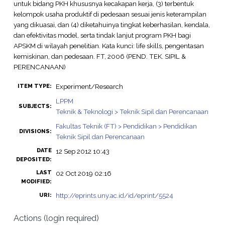
untuk bidang PKH khususnya kecakapan kerja, (3) terbentuk
kelompok usaha produktif di pedesaan sesuai jenis keterampilan
yang dikuasai, dan (4) diketahuinya tingkat keberhasilan, kendala,
dan efektivitas model, serta tindak lanjut program PKH bagi
APSKM di wilayah penelitian. Kata kunci: life skills, pengentasan
kemiskinan, dan pedesaan. FT, 2006 (PEND. TEK. SIPIL &
PERENCANAAN)
Experiment/Research
ITEM TYPE:
LPPM
SUBJECTS:
Teknik & Teknologi > Teknik Sipil dan Perencanaan
Fakultas Teknik (FT) > Pendidikan > Pendidikan
DIVISIONS:
Teknik Sipil dan Perencanaan
DATE
12 Sep 2012 10:43
DEPOSITED:
LAST
02 Oct 2019 02:16
MODIFIED:
http://eprints.uny.ac.id/id/eprint/5524
URI:
Actions (login required)