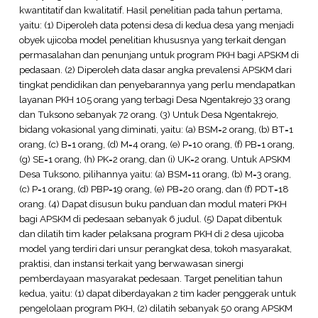
kwantitatif dan kwalitatif. Hasil penelitian pada tahun pertama,
yaitu: (1) Diperoleh data potensi desa di kedua desa yang menjadi
obyek ujicoba model penelitian khususnya yang terkait dengan
permasalahan dan penunjang untuk program PKH bagi APSKM di
pedasaan. (2) Diperoleh data dasar angka prevalensi APSKM dari
tingkat pendidikan dan penyebarannya yang perlu mendapatkan
layanan PKH 105 orang yang terbagi Desa Ngentakrejo 33 orang
dan Tuksono sebanyak 72 orang. (3) Untuk Desa Ngentakrejo,
bidang vokasional yang diminati, yaitu: (a) BSM=2 orang, (b) BT=1
orang, (c) B=1 orang, (d) M=4 orang, (e) P=10 orang, (f) PB=1 orang,
(g) SE=1 orang, (h) PK=2 orang, dan (i) UK=2 orang. Untuk APSKM
Desa Tuksono, pilihannya yaitu: (a) BSM=11 orang, (b) M=3 orang,
(c) P=1 orang, (d) PBP=19 orang, (e) PB=20 orang, dan (f) PDT=18
orang. (4) Dapat disusun buku panduan dan modul materi PKH
bagi APSKM di pedesaan sebanyak 6 judul. (5) Dapat dibentuk
dan dilatih tim kader pelaksana program PKH di 2 desa ujicoba
model yang terdiri dari unsur perangkat desa, tokoh masyarakat,
praktisi, dan instansi terkait yang berwawasan sinergi
pemberdayaan masyarakat pedesaan. Target penelitian tahun
kedua, yaitu: (1) dapat diberdayakan 2 tim kader penggerak untuk
pengelolaan program PKH, (2) dilatih sebanyak 50 orang APSKM