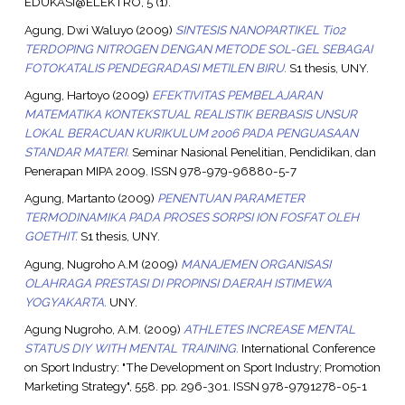
EDUKASI@ELEKTRO, 5 (1).
Agung, Dwi Waluyo
(2009)
SINTESIS NANOPARTIKEL Ti02
TERDOPING NITROGEN DENGAN METODE SOL-GEL SEBAGAI
FOTOKATALIS PENDEGRADASI METILEN BIRU.
S1 thesis, UNY.
Agung, Hartoyo
(2009)
EFEKTIVITAS PEMBELAJARAN
MATEMATIKA KONTEKSTUAL REALISTIK BERBASIS UNSUR
LOKAL BERACUAN KURIKULUM 2006 PADA PENGUASAAN
STANDAR MATERI.
Seminar Nasional Penelitian, Pendidikan, dan
Penerapan MIPA 2009. ISSN 978-979-96880-5-7
Agung, Martanto
(2009)
PENENTUAN PARAMETER
TERMODINAMIKA PADA PROSES SORPSI ION FOSFAT OLEH
GOETHIT.
S1 thesis, UNY.
Agung, Nugroho A.M
(2009)
MANAJEMEN ORGANISASI
OLAHRAGA PRESTASI DI PROPINSI DAERAH ISTIMEWA
YOGYAKARTA.
UNY.
Agung Nugroho, A.M.
(2009)
ATHLETES INCREASE MENTAL
STATUS DIY WITH MENTAL TRAINING.
International Conference
on Sport Industry: "The Development on Sport Industry; Promotion
Marketing Strategy", 558. pp. 296-301. ISSN 978-9791278-05-1