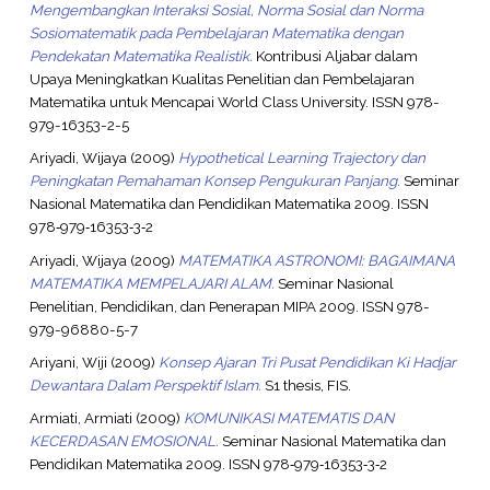
Mengembangkan Interaksi Sosial, Norma Sosial dan Norma
Sosiomatematik pada Pembelajaran Matematika dengan
Pendekatan Matematika Realistik.
Kontribusi Aljabar dalam
Upaya Meningkatkan Kualitas Penelitian dan Pembelajaran
Matematika untuk Mencapai World Class University. ISSN 978-
979-16353-2-5
Ariyadi, Wijaya
(2009)
Hypothetical Learning Trajectory dan
Peningkatan Pemahaman Konsep Pengukuran Panjang.
Seminar
Nasional Matematika dan Pendidikan Matematika 2009. ISSN
978‐979‐16353‐3‐2
Ariyadi, Wijaya
(2009)
MATEMATIKA ASTRONOMI: BAGAIMANA
MATEMATIKA MEMPELAJARI ALAM.
Seminar Nasional
Penelitian, Pendidikan, dan Penerapan MIPA 2009. ISSN 978-
979-96880-5-7
Ariyani, Wiji
(2009)
Konsep Ajaran Tri Pusat Pendidikan Ki Hadjar
Dewantara Dalam Perspektif Islam.
S1 thesis, FIS.
Armiati, Armiati
(2009)
KOMUNIKASI MATEMATIS DAN
KECERDASAN EMOSIONAL.
Seminar Nasional Matematika dan
Pendidikan Matematika 2009. ISSN 978‐979‐16353‐3‐2