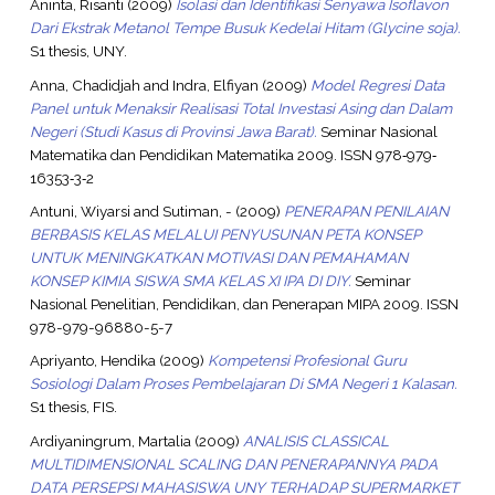
Aninta, Risanti
(2009)
Isolasi dan Identifikasi Senyawa Isoflavon
Dari Ekstrak Metanol Tempe Busuk Kedelai Hitam (Glycine soja).
S1 thesis, UNY.
Anna, Chadidjah
and
Indra, Elfiyan
(2009)
Model Regresi Data
Panel untuk Menaksir Realisasi Total Investasi Asing dan Dalam
Negeri (Studi Kasus di Provinsi Jawa Barat).
Seminar Nasional
Matematika dan Pendidikan Matematika 2009. ISSN 978‐979‐
16353‐3‐2
Antuni, Wiyarsi
and
Sutiman, -
(2009)
PENERAPAN PENILAIAN
BERBASIS KELAS MELALUI PENYUSUNAN PETA KONSEP
UNTUK MENINGKATKAN MOTIVASI DAN PEMAHAMAN
KONSEP KIMIA SISWA SMA KELAS XI IPA DI DIY.
Seminar
Nasional Penelitian, Pendidikan, dan Penerapan MIPA 2009. ISSN
978-979-96880-5-7
Apriyanto, Hendika
(2009)
Kompetensi Profesional Guru
Sosiologi Dalam Proses Pembelajaran Di SMA Negeri 1 Kalasan.
S1 thesis, FIS.
Ardiyaningrum, Martalia
(2009)
ANALISIS CLASSICAL
MULTIDIMENSIONAL SCALING DAN PENERAPANNYA PADA
DATA PERSEPSI MAHASISWA UNY TERHADAP SUPERMARKET