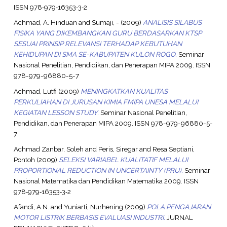
ISSN 978‐979‐16353‐3‐2
Achmad, A. Hinduan
and
Sumaji, -
(2009)
ANALISIS SILABUS
FISIKA YANG DIKEMBANGKAN GURU BERDASARKAN KTSP
SESUAI PRINSIP RELEVANSI TERHADAP KEBUTUHAN
KEHIDUPAN DI SMA SE-KABUPATEN KULON ROGO.
Seminar
Nasional Penelitian, Pendidikan, dan Penerapan MIPA 2009. ISSN
978-979-96880-5-7
Achmad, Lutfi
(2009)
MENINGKATKAN KUALITAS
PERKULIAHAN DI JURUSAN KIMIA FMIPA UNESA MELALUI
KEGIATAN LESSON STUDY.
Seminar Nasional Penelitian,
Pendidikan, dan Penerapan MIPA 2009. ISSN 978-979-96880-5-
7
Achmad Zanbar, Soleh
and
Peris, Siregar
and
Resa Septiani,
Pontoh
(2009)
SELEKSI VARIABEL KUALITATIF MELALUI
PROPORTIONAL REDUCTION IN UNCERTAINTY (PRU).
Seminar
Nasional Matematika dan Pendidikan Matematika 2009. ISSN
978‐979‐16353‐3‐2
Afandi, A.N.
and
Yuniarti, Nurhening
(2009)
POLA PENGAJARAN
MOTOR LISTRIK BERBASIS EVALUASI INDUSTRI.
JURNAL