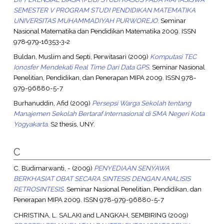
SEMESTER V PROGRAM STUDI PENDIDIKAN MATEMATIKA
UNIVERSITAS MUHAMMADIYAH PURWOREJO.
Seminar
Nasional Matematika dan Pendidikan Matematika 2009. ISSN
978‐979‐16353‐3‐2
Buldan, Muslim
and
Septi, Perwitasari
(2009)
Komputasi TEC
Ionosfer Mendekati Real Time Dari Data GPS.
Seminar Nasional
Penelitian, Pendidikan, dan Penerapan MIPA 2009. ISSN 978-
979-96880-5-7
Burhanuddin, Afid
(2009)
Persepsi Warga Sekolah tentang
Manajemen Sekolah Bertaraf Internasional di SMA Negeri Kota
Yogyakarta.
S2 thesis, UNY.
C
C. Budimarwanti, -
(2009)
PENYEDIAAN SENYAWA
BERKHASIAT OBAT SECARA SINTESIS DENGAN ANALISIS
RETROSINTESIS.
Seminar Nasional Penelitian, Pendidikan, dan
Penerapan MIPA 2009. ISSN 978-979-96880-5-7
CHRISTINA, L. SALAKI
and
LANGKAH, SEMBIRING
(2009)