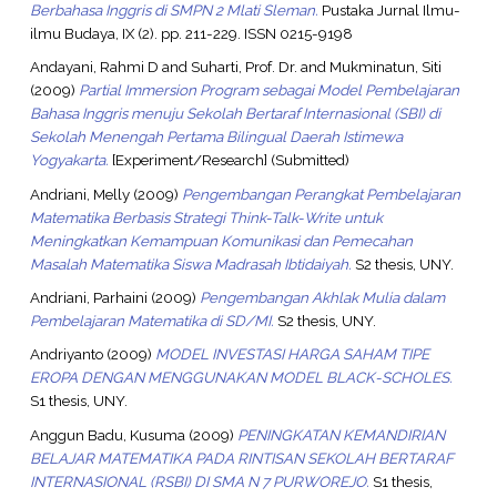
Berbahasa Inggris di SMPN 2 Mlati Sleman.
Pustaka Jurnal Ilmu-
ilmu Budaya, IX (2). pp. 211-229. ISSN 0215-9198
Andayani, Rahmi D
and
Suharti, Prof. Dr.
and
Mukminatun, Siti
(2009)
Partial Immersion Program sebagai Model Pembelajaran
Bahasa Inggris menuju Sekolah Bertaraf Internasional (SBI) di
Sekolah Menengah Pertama Bilingual Daerah Istimewa
Yogyakarta.
[Experiment/Research] (Submitted)
Andriani, Melly
(2009)
Pengembangan Perangkat Pembelajaran
Matematika Berbasis Strategi Think-Talk-Write untuk
Meningkatkan Kemampuan Komunikasi dan Pemecahan
Masalah Matematika Siswa Madrasah Ibtidaiyah.
S2 thesis, UNY.
Andriani, Parhaini
(2009)
Pengembangan Akhlak Mulia dalam
Pembelajaran Matematika di SD/MI.
S2 thesis, UNY.
Andriyanto
(2009)
MODEL INVESTASI HARGA SAHAM TIPE
EROPA DENGAN MENGGUNAKAN MODEL BLACK-SCHOLES.
S1 thesis, UNY.
Anggun Badu, Kusuma
(2009)
PENINGKATAN KEMANDIRIAN
BELAJAR MATEMATIKA PADA RINTISAN SEKOLAH BERTARAF
INTERNASIONAL (RSBI) DI SMA N 7 PURWOREJO.
S1 thesis,