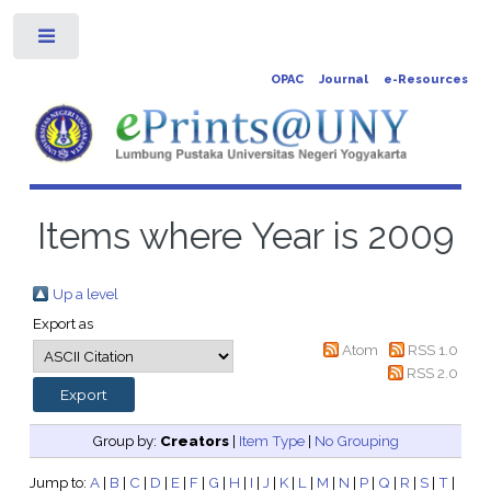
Toggle
OPAC
Journal
e-Resources
Items where Year is 2009
Up a level
Export as
Atom
RSS 1.0
RSS 2.0
Group by:
Creators
|
Item Type
|
No Grouping
Jump to:
A
|
B
|
C
|
D
|
E
|
F
|
G
|
H
|
I
|
J
|
K
|
L
|
M
|
N
|
P
|
Q
|
R
|
S
|
T
|