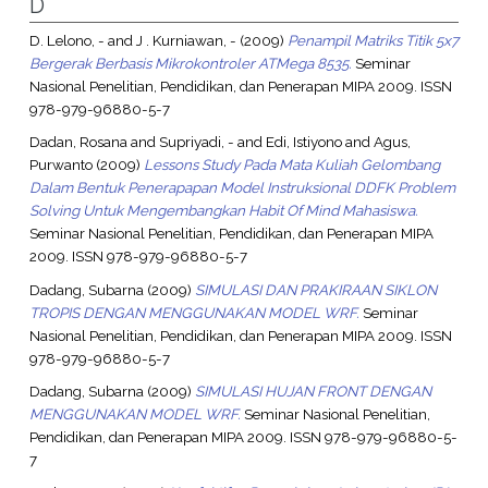
D
D. Lelono, -
and
J . Kurniawan, -
(2009)
Penampil Matriks Titik 5x7
Bergerak Berbasis Mikrokontroler ATMega 8535.
Seminar
Nasional Penelitian, Pendidikan, dan Penerapan MIPA 2009. ISSN
978-979-96880-5-7
Dadan, Rosana
and
Supriyadi, -
and
Edi, Istiyono
and
Agus,
Purwanto
(2009)
Lessons Study Pada Mata Kuliah Gelombang
Dalam Bentuk Penerapapan Model Instruksional DDFK Problem
Solving Untuk Mengembangkan Habit Of Mind Mahasiswa.
Seminar Nasional Penelitian, Pendidikan, dan Penerapan MIPA
2009. ISSN 978-979-96880-5-7
Dadang, Subarna
(2009)
SIMULASI DAN PRAKIRAAN SIKLON
TROPIS DENGAN MENGGUNAKAN MODEL WRF.
Seminar
Nasional Penelitian, Pendidikan, dan Penerapan MIPA 2009. ISSN
978-979-96880-5-7
Dadang, Subarna
(2009)
SIMULASI HUJAN FRONT DENGAN
MENGGUNAKAN MODEL WRF.
Seminar Nasional Penelitian,
Pendidikan, dan Penerapan MIPA 2009. ISSN 978-979-96880-5-
7