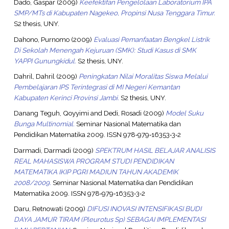
Dado, Gaspar
(2009)
Keefektifan Pengelolaan Laboratorium IPA
SMP/MTs di Kabupaten Nagekeo, Propinsi Nusa Tenggara Timur.
S2 thesis, UNY.
Dahono, Purnomo
(2009)
Evaluasi Pemanfaatan Bengkel Listrik
Di Sekolah Menengah Kejuruan (SMK): Studi Kasus di SMK
YAPPI Gunungkidul.
S2 thesis, UNY.
Dahril, Dahril
(2009)
Peningkatan Nilai Moralitas Siswa Melalui
Pembelajaran IPS Terintegrasi di MI Negeri Kemantan
Kabupaten Kerinci Provinsi Jambi.
S2 thesis, UNY.
Danang Teguh, Qoyyimi
and
Dedi, Rosadi
(2009)
Model Suku
Bunga Multinomial.
Seminar Nasional Matematika dan
Pendidikan Matematika 2009. ISSN 978‐979‐16353‐3‐2
Darmadi, Darmadi
(2009)
SPEKTRUM HASIL BELAJAR ANALISIS
REAL MAHASISWA PROGRAM STUDI PENDIDIKAN
MATEMATIKA IKIP PGRI MADIUN TAHUN AKADEMIK
2008/2009.
Seminar Nasional Matematika dan Pendidikan
Matematika 2009. ISSN 978‐979‐16353‐3‐2
Daru, Retnowati
(2009)
DIFUSI INOVASI INTENSIFIKASI BUDI
DAYA JAMUR TIRAM (Pleurotus Sp) SEBAGAI IMPLEMENTASI