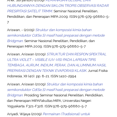
HUBUNGANNYA DENGAN SIKLON TROPIS OBSERVASI RADAR
PRESIPITASI SATELIT TRMM.
Seminar Nasional Penelitian,
Pendidikan, dan Penerapan MIPA 2009. ISSN 978-979-96880-5-
7
Ariswan, -
(2009)
Struktur dan komposisi kimia bahan
semikonduktor Cd(Se,S) masif hasil preparasi dengan metode
Bridgman.
Seminar Nasional Penelitian, Pendidikan, dan
Penerapan MIPA 2009. ISSN 978-979-96880-5-7
Ariswan, Ariswan
(2009)
STRUKTUR DAN RESPON SPEKTRAL
ULTRA VIOLET – VISIBLE (UV-VIS) PADA LAPISAN TIPIS
TEMBAGA, AURUM, INDIUM, PERAK, DAN ALUMINIUM HASIL
PREPARASI DENGAN TEKNIK EVAPORASI KLASIK.
Jurnal Fisika
Indonesia, XII (40). pp. 8-21. ISSN 1410-2994
Ariswan, Ariswan
(2009)
Struktur dan komposisi kimia bahan
semikonduktor Cd(Se,S) masif hasil preparasi dengan metode
Bridgman.
Prosiding Seminar Nasional Penelitian, Pendidikan,
dan Penerapan MIPAFakultas MIPA, Universitas Negeri
Yogyakarta. F321-F326. ISSN 978-979-96880-5-7
Ariyadi, Wijaya
(2009)
Permainan (Tradisional) untuk