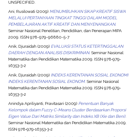
UNSPECIFIED.
Ani, Rusilowati
(2009)
MENUMBUHKAN SIKAP KREATIF SISWA
MELALUI PERTANYAAN TINGKAT TINGGI DALAM MODEL
PEMBELAJARAN AKTIF KREATIF DAN MENYENANGKAN.
Seminar Nasional Penelitian, Pendidikan, dan Penerapan MIPA
2009. ISSN 978-979-96880-5-7
Anik, Djuraidah
(2009)
EVALUASI STATUS KETERTINGGALAN
DAERAH DENGAN ANALISIS DISKRIMINAN.
Seminar Nasional
Matematika dan Pendidikan Matematika 2009. ISSN 978‐979‐
16353‐3‐2
Anik, Djuraidah
(2009)
INDEKS KERENTANAN SOSIAL EKONOMI
INDEKS KERENTANAN SOSIAL EKONOM.
Seminar Nasional
Matematika dan Pendidikan Matematika 2009. ISSN 978‐979‐
16353‐3‐2
Anindya Apriliyanti, Pravitasari
(2009)
Penentuan Banyak
Kelompok dalam Fuzzy C-Means Cluster Berdasarkan Proporsi
Eigen Value Dari Matriks Similarity dan Indeks XB (Xie dan Beni).
Seminar Nasional Matematika dan Pendidikan Matematika 2009.
ISSN 978‐979‐16353‐3‐2