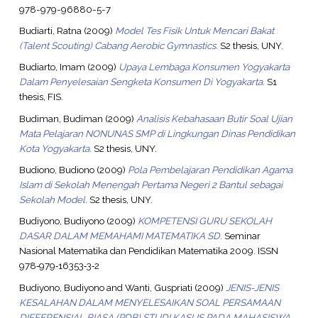
978-979-96880-5-7
Budiarti, Ratna
(2009)
Model Tes Fisik Untuk Mencari Bakat
(Talent Scouting) Cabang Aerobic Gymnastics.
S2 thesis, UNY.
Budiarto, Imam
(2009)
Upaya Lembaga Konsumen Yogyakarta
Dalam Penyelesaian Sengketa Konsumen Di Yogyakarta.
S1
thesis, FIS.
Budiman, Budiman
(2009)
Analisis Kebahasaan Butir Soal Ujian
Mata Pelajaran NONUNAS SMP di Lingkungan Dinas Pendidikan
Kota Yogyakarta.
S2 thesis, UNY.
Budiono, Budiono
(2009)
Pola Pembelajaran Pendidikan Agama
Islam di Sekolah Menengah Pertama Negeri 2 Bantul sebagai
Sekolah Model.
S2 thesis, UNY.
Budiyono, Budiyono
(2009)
KOMPETENSI GURU SEKOLAH
DASAR DALAM MEMAHAMI MATEMATIKA SD.
Seminar
Nasional Matematika dan Pendidikan Matematika 2009. ISSN
978‐979‐16353‐3‐2
Budiyono, Budiyono
and
Wanti, Guspriati
(2009)
JENIS-JENIS
KESALAHAN DALAM MENYELESAIKAN SOAL PERSAMAAN
DIFFERENSIAL BIASA (PDB) STUDI KASUS PADA MAHASISWA