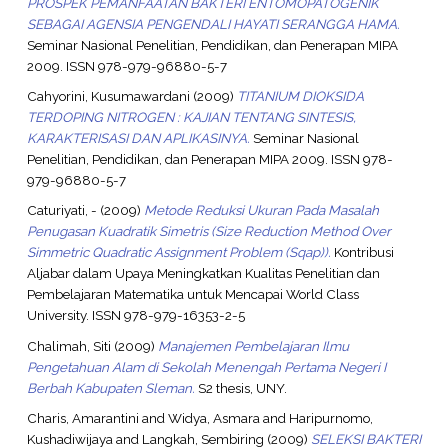
PROSPEK PEMANFAATAN BAKTERI ENTOMOPATOGENIK
SEBAGAI AGENSIA PENGENDALI HAYATI SERANGGA HAMA.
Seminar Nasional Penelitian, Pendidikan, dan Penerapan MIPA
2009. ISSN 978-979-96880-5-7
Cahyorini, Kusumawardani
(2009)
TITANIUM DIOKSIDA
TERDOPING NITROGEN : KAJIAN TENTANG SINTESIS,
KARAKTERISASI DAN APLIKASINYA.
Seminar Nasional
Penelitian, Pendidikan, dan Penerapan MIPA 2009. ISSN 978-
979-96880-5-7
Caturiyati, -
(2009)
Metode Reduksi Ukuran Pada Masalah
Penugasan Kuadratik Simetris (Size Reduction Method Over
Simmetric Quadratic Assignment Problem (Sqap)).
Kontribusi
Aljabar dalam Upaya Meningkatkan Kualitas Penelitian dan
Pembelajaran Matematika untuk Mencapai World Class
University. ISSN 978-979-16353-2-5
Chalimah, Siti
(2009)
Manajemen Pembelajaran Ilmu
Pengetahuan Alam di Sekolah Menengah Pertama Negeri I
Berbah Kabupaten Sleman.
S2 thesis, UNY.
Charis, Amarantini
and
Widya, Asmara
and
Haripurnomo,
Kushadiwijaya
and
Langkah, Sembiring
(2009)
SELEKSI BAKTERI