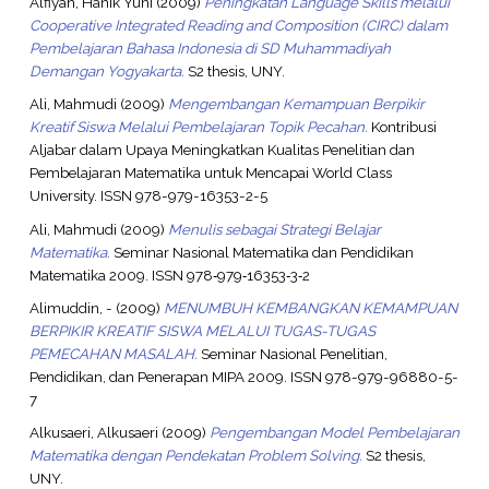
Alfiyah, Hanik Yuni
(2009)
Peningkatan Language Skills melalui
Cooperative Integrated Reading and Composition (CIRC) dalam
Pembelajaran Bahasa Indonesia di SD Muhammadiyah
Demangan Yogyakarta.
S2 thesis, UNY.
Ali, Mahmudi
(2009)
Mengembangan Kemampuan Berpikir
Kreatif Siswa Melalui Pembelajaran Topik Pecahan.
Kontribusi
Aljabar dalam Upaya Meningkatkan Kualitas Penelitian dan
Pembelajaran Matematika untuk Mencapai World Class
University. ISSN 978-979-16353-2-5
Ali, Mahmudi
(2009)
Menulis sebagai Strategi Belajar
Matematika.
Seminar Nasional Matematika dan Pendidikan
Matematika 2009. ISSN 978‐979‐16353‐3‐2
Alimuddin, -
(2009)
MENUMBUH KEMBANGKAN KEMAMPUAN
BERPIKIR KREATIF SISWA MELALUI TUGAS-TUGAS
PEMECAHAN MASALAH.
Seminar Nasional Penelitian,
Pendidikan, dan Penerapan MIPA 2009. ISSN 978-979-96880-5-
7
Alkusaeri, Alkusaeri
(2009)
Pengembangan Model Pembelajaran
Matematika dengan Pendekatan Problem Solving.
S2 thesis,
UNY.