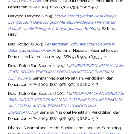
ILMU PERTANIAN.
Seminar Nasional Penelitian, Pendidikan, dan
Penerapan MIPA 2009. ISSN 978-979-96880-5-7
Daryono, Daryono
(2009)
Upaya Meningkatkan Hasil Belajar
Lompat Jauh Gaya Jongkok Melalui Pendekatan Permainan
Pada Siswa SMP Negeri 2 Tanjungpandan Belitung.
S2 thesis,
UNY.
Dedi, Rosadi
(2009)
Pemanfaatan Software Open Source R
dalam pemodelan ARIMA.
Seminar Nasional Matematika dan
Pendidikan Matematika 2009. ISSN 978‐979‐16353‐3‐2
Dewi, Retno Sari Saputro
(2009)
MEMPREDIKSI CURAH HUJAN
(DATA SPATIO-TEMPORAL) DENGAN METODE BAYESIAN
NETWORKS.
Seminar Nasional Penelitian, Pendidikan, dan
Penerapan MIPA 2009. ISSN 978-979-96880-5-7
Dewi, Retno Sari Saputro
(2009)
MENGOPTIMALKAN KORELASI
PADA MODEL PERGERAKAN NILAI TUKAR DOLLAR DENGAN
ALGORITMA ACE (ALTERNATING CONDITIONAL
EXPECTATIONS).
Seminar Nasional Penelitian, Pendidikan, dan
Penerapan MIPA 2009. ISSN 978-979-96880-5-7
Dhama, Susanthi
and
I Made, Sudiana
and
Langkah, Sembiring
(2009)
BAKTERI LAUT ISOLAT PULAU PARI PENDEGRADASI