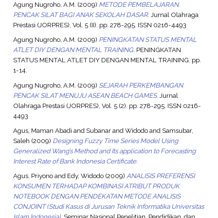
Agung Nugroho, A.M.
(2009)
METODE PEMBELAJARAN
PENCAK SILAT BAGI ANAK SEKOLAH DASAR.
Jurnal Olahraga
Prestasi (JORPRES), Vol. 5 (II). pp. 278-295. ISSN 0216-4493
Agung Nugroho, A.M.
(2009)
PENINGKATAN STATUS MENTAL
ATLET DIY DENGAN MENTAL TRAINING.
PENINGKATAN
STATUS MENTAL ATLET DIY DENGAN MENTAL TRAINING. pp.
1-14.
Agung Nugroho, A.M.
(2009)
SEJARAH PERKEMBANGAN
PENCAK SILAT MENUJU ASEAN BEACH GAMES.
Jurnal
Olahraga Prestasi (JORPRES), Vol. 5 (2). pp. 278-295. ISSN 0216-
4493
Agus, Maman Abadi
and
Subanar
and
Widodo
and
Samsubar,
Saleh
(2009)
Designing Fuzzy Time Series Model Using
Generalized Wang’s Method and Its application to Forecasting
Interest Rate of Bank Indonesia Certificate.
Agus, Priyono
and
Edy, Widodo
(2009)
ANALISIS PREFERENSI
KONSUMEN TERHADAP KOMBINASI ATRIBUT PRODUK
NOTEBOOK DENGAN PENDEKATAN METODE ANALISIS
CONJOINT (Studi Kasus di Jurusan Teknik Informatika Universitas
Islam Indonesia).
Seminar Nasional Penelitian, Pendidikan, dan