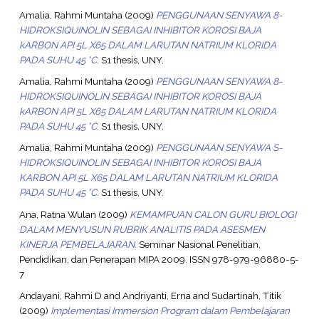
Amalia, Rahmi Muntaha
(2009)
PENGGUNAAN SENYAWA 8-
HIDROKSIQUINOLIN SEBAGAI INHIBITOR KOROSI BAJA
kARBON API 5L X65 DALAM LARUTAN NATRIUM KLORIDA
PADA SUHU 45 °C.
S1 thesis, UNY.
Amalia, Rahmi Muntaha
(2009)
PENGGUNAAN SENYAWA 8-
HIDROKSIQUINOLIN SEBAGAI INHIBITOR KOROSI BAJA
kARBON API 5L X65 DALAM LARUTAN NATRIUM KLORIDA
PADA SUHU 45 °C.
S1 thesis, UNY.
Amalia, Rahmi Muntaha
(2009)
PENGGUNAAN SENYAWA S-
HIDROKSIQUINOLIN SEBAGAI INHIBITOR KOROSI BAJA
KARBON API 5L X65 DALAM LARUTAN NATRIUM KLORIDA
PADA SUHU 45 °C.
S1 thesis, UNY.
Ana, Ratna Wulan
(2009)
KEMAMPUAN CALON GURU BIOLOGI
DALAM MENYUSUN RUBRIK ANALITIS PADA ASESMEN
KINERJA PEMBELAJARAN.
Seminar Nasional Penelitian,
Pendidikan, dan Penerapan MIPA 2009. ISSN 978-979-96880-5-
7
Andayani, Rahmi D
and
Andriyanti, Erna
and
Sudartinah, Titik
(2009)
Implementasi Immersion Program dalam Pembelajaran