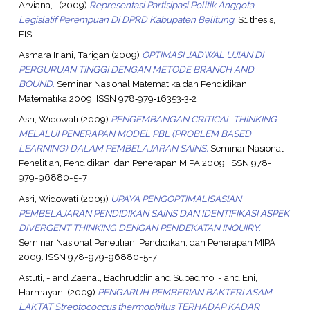
Arviana, .
(2009)
Representasi Partisipasi Politik Anggota
Legislatif Perempuan Di DPRD Kabupaten Belitung.
S1 thesis,
FIS.
Asmara Iriani, Tarigan
(2009)
OPTIMASI JADWAL UJIAN DI
PERGURUAN TINGGI DENGAN METODE BRANCH AND
BOUND.
Seminar Nasional Matematika dan Pendidikan
Matematika 2009. ISSN 978‐979‐16353‐3‐2
Asri, Widowati
(2009)
PENGEMBANGAN CRITICAL THINKING
MELALUI PENERAPAN MODEL PBL (PROBLEM BASED
LEARNING) DALAM PEMBELAJARAN SAINS.
Seminar Nasional
Penelitian, Pendidikan, dan Penerapan MIPA 2009. ISSN 978-
979-96880-5-7
Asri, Widowati
(2009)
UPAYA PENGOPTIMALISASIAN
PEMBELAJARAN PENDIDIKAN SAINS DAN IDENTIFIKASI ASPEK
DIVERGENT THINKING DENGAN PENDEKATAN INQUIRY.
Seminar Nasional Penelitian, Pendidikan, dan Penerapan MIPA
2009. ISSN 978-979-96880-5-7
Astuti, -
and
Zaenal, Bachruddin
and
Supadmo, -
and
Eni,
Harmayani
(2009)
PENGARUH PEMBERIAN BAKTERI ASAM
LAKTAT Streptococcus thermophilus TERHADAP KADAR