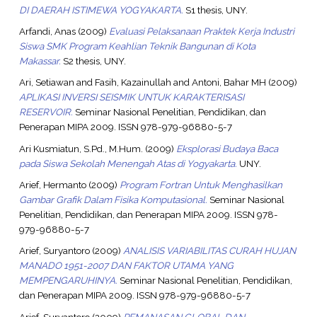
DI DAERAH ISTIMEWA YOGYAKARTA.
S1 thesis, UNY.
Arfandi, Anas
(2009)
Evaluasi Pelaksanaan Praktek Kerja Industri
Siswa SMK Program Keahlian Teknik Bangunan di Kota
Makassar.
S2 thesis, UNY.
Ari, Setiawan
and
Fasih, Kazainullah
and
Antoni, Bahar MH
(2009)
APLIKASI INVERSI SEISMIK UNTUK KARAKTERISASI
RESERVOIR.
Seminar Nasional Penelitian, Pendidikan, dan
Penerapan MIPA 2009. ISSN 978-979-96880-5-7
Ari Kusmiatun, S.Pd., M.Hum.
(2009)
Eksplorasi Budaya Baca
pada Siswa Sekolah Menengah Atas di Yogyakarta.
UNY.
Arief, Hermanto
(2009)
Program Fortran Untuk Menghasilkan
Gambar Grafik Dalam Fisika Komputasional.
Seminar Nasional
Penelitian, Pendidikan, dan Penerapan MIPA 2009. ISSN 978-
979-96880-5-7
Arief, Suryantoro
(2009)
ANALISIS VARIABILITAS CURAH HUJAN
MANADO 1951-2007 DAN FAKTOR UTAMA YANG
MEMPENGARUHINYA.
Seminar Nasional Penelitian, Pendidikan,
dan Penerapan MIPA 2009. ISSN 978-979-96880-5-7
Arief, Suryantoro
(2009)
PEMANASAN GLOBAL DAN