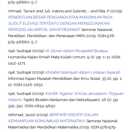
979-96880-5-7
Ahmad, Tanwir
and
Juli, Astono
and
Subroto, -
and
Rita, P
(2009)
PENENTUAN BESAR PENGANGKATAN MAKSIMUM PADA
SUDUT ELEVASI TERTENTU DENGAN MENGGUNAKAN
PEMODELAN AIRFOIL SAYAP PESAWAT.
Seminar Nasional
Penelitian, Pendidikan, dan Penerapan MIPA 2009. ISSN 978-
979-96880-5-7
Ajat, Sudrajat
(2009)
Al-Quran dalam Perspektif Budaya.
Humanika Kajian Ilmiah Mata Kuliah Umum, 9 (1). pp. 1-11. ISSN
1412-1271
Ajat, Sudrajat
(2009)
Khilafah Islamiyah dalam Lintasan Sejarah.
Informasi Kajian Masalah Pendidikan dan Ilmu Sosial, 35 (2). pp. 1-
12. ISSN 0126-1650
Ajat, Sudrajat
(2009)
Konflik "Agama" di Kota Jerusalem: Tinjauan
Historis.
Tajdid (Buletin Keislaman dan Kebudayaan), 16 (2). pp.
329-350. ISSN 0854-9850
Akhmad, Jazuli
(2009)
BERFIKIR KREATIF DALAM
KEMAMPUAN KOMUNIKASI MATEMATIKA.
Seminar Nasional
Matematika dan Pendidikan Matematika 2009. ISSN 978‐979‐