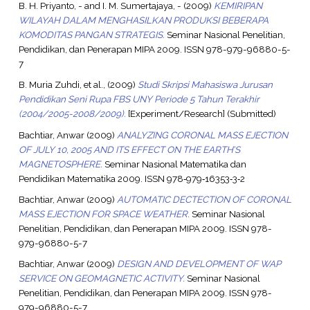
B. H. Priyanto, -
and
I. M. Sumertajaya, -
(2009)
KEMIRIPAN
WILAYAH DALAM MENGHASILKAN PRODUKSI BEBERAPA
KOMODITAS PANGAN STRATEGIS.
Seminar Nasional Penelitian,
Pendidikan, dan Penerapan MIPA 2009. ISSN 978-979-96880-5-
7
B. Muria Zuhdi, et al.,
(2009)
Studi Skripsi Mahasiswa Jurusan
Pendidikan Seni Rupa FBS UNY Periode 5 Tahun Terakhir
(2004/2005-2008/2009).
[Experiment/Research] (Submitted)
Bachtiar, Anwar
(2009)
ANALYZING CORONAL MASS EJECTION
OF JULY 10, 2005 AND ITS EFFECT ON THE EARTH’S
MAGNETOSPHERE.
Seminar Nasional Matematika dan
Pendidikan Matematika 2009. ISSN 978‐979‐16353‐3‐2
Bachtiar, Anwar
(2009)
AUTOMATIC DECTECTION OF CORONAL
MASS EJECTION FOR SPACE WEATHER.
Seminar Nasional
Penelitian, Pendidikan, dan Penerapan MIPA 2009. ISSN 978-
979-96880-5-7
Bachtiar, Anwar
(2009)
DESIGN AND DEVELOPMENT OF WAP
SERVICE ON GEOMAGNETIC ACTIVITY.
Seminar Nasional
Penelitian, Pendidikan, dan Penerapan MIPA 2009. ISSN 978-
979-96880-5-7