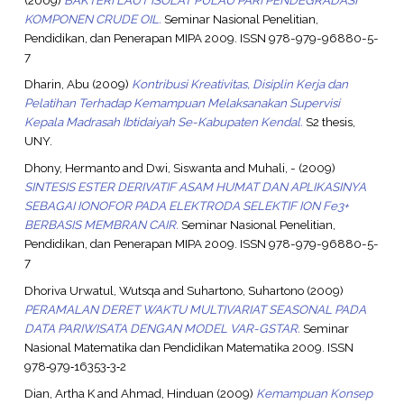
KOMPONEN CRUDE OIL.
Seminar Nasional Penelitian,
Pendidikan, dan Penerapan MIPA 2009. ISSN 978-979-96880-5-
7
Dharin, Abu
(2009)
Kontribusi Kreativitas, Disiplin Kerja dan
Pelatihan Terhadap Kemampuan Melaksanakan Supervisi
Kepala Madrasah Ibtidaiyah Se-Kabupaten Kendal.
S2 thesis,
UNY.
Dhony, Hermanto
and
Dwi, Siswanta
and
Muhali, -
(2009)
SINTESIS ESTER DERIVATIF ASAM HUMAT DAN APLIKASINYA
SEBAGAI IONOFOR PADA ELEKTRODA SELEKTIF ION Fe3+
BERBASIS MEMBRAN CAIR.
Seminar Nasional Penelitian,
Pendidikan, dan Penerapan MIPA 2009. ISSN 978-979-96880-5-
7
Dhoriva Urwatul, Wutsqa
and
Suhartono, Suhartono
(2009)
PERAMALAN DERET WAKTU MULTIVARIAT SEASONAL PADA
DATA PARIWISATA DENGAN MODEL VAR-GSTAR.
Seminar
Nasional Matematika dan Pendidikan Matematika 2009. ISSN
978‐979‐16353‐3‐2
Dian, Artha K
and
Ahmad, Hinduan
(2009)
Kemampuan Konsep