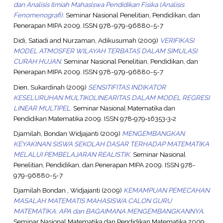
dan Analisis Ilmiah Mahasiswa Pendidikan Fisika (Analisis
Fenomenografi).
Seminar Nasional Penelitian, Pendidikan, dan
Penerapan MIPA 2009. ISSN 978-979-96880-5-7
Didi, Satiadi
and
Nurzaman, Adikusumah
(2009)
VERIFIKASI
MODEL ATMOSFER WILAYAH TERBATAS DALAM SIMULASI
CURAH HUJAN.
Seminar Nasional Penelitian, Pendidikan, dan
Penerapan MIPA 2009. ISSN 978-979-96880-5-7
Dien, Sukardinah
(2009)
SENSITIFITAS INDIKATOR
KESELURUHAN MULTIKOLINEARITAS DALAM MODEL REGRESI
LINEAR MULTIPEL.
Seminar Nasional Matematika dan
Pendidikan Matematika 2009. ISSN 978‐979‐16353‐3‐2
Djamilah, Bondan Widjajanti
(2009)
MENGEMBANGKAN
KEYAKINAN SISWA SEKOLAH DASAR TERHADAP MATEMATIKA
MELALUI PEMBELAJARAN REALISTIK.
Seminar Nasional
Penelitian, Pendidikan, dan Penerapan MIPA 2009. ISSN 978-
979-96880-5-7
Djamilah Bondan , Widjajanti
(2009)
KEMAMPUAN PEMECAHAN
MASALAH MATEMATIS MAHASISWA CALON GURU
MATEMATIKA: APA dan BAGAIMANA MENGEMBANGKANNYA.
Seminar Nasional Matematika dan Pendidikan Matematika 2009.