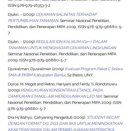
ISSN 978‐979‐16353‐3‐2
Djukri, -
(2009)
CEKAMAN SALINITAS TERHADAP
PERTUMBUHAN TANAMAN.
Seminar Nasional Penelitian,
Pendidikan, dan Penerapan MIPA 2009. ISSN 978-979-96880-5-
7
Djukri, -
(2009)
REGULASI ION KALSIUM (Ca++) DALAM
TANAMAN UNTUK MENGHADAPI CEKAMAN LINGKUNGAN.
Seminar Nasional Penelitian, Pendidikan, dan Penerapan MIPA
2009. ISSN 978-979-96880-5-7
Djuwalman, Djuwalman
(2009)
Evaluasi Program Paket C Setara
SMA di PKBM Kabupaten Bantul.
S2 thesis, UNY.
Dorce, M. Mogot
and
Retno, Hariyani
and
Ferdy, S. Rondonuwu
(2009)
PENGUKURAN KONSENTRASI ETANOL PADA
CAMPURAN ETANOL-AIR MENGGUNAKAN LED NIR.
Seminar
Nasional Penelitian, Pendidikan, dan Penerapan MIPA 2009. ISSN
978-979-96880-5-7
Dra Hj.Wahyu, Cahyaning Pangestuti
(2009)
‘STUDENT RECAP’
DENGAN FORMAT DG, DGS DAN SKS UNTUK MENINGKATKAN
KEAKTIFAN SISWA DALAM PEMBELAJARAN MATEMATIKA.