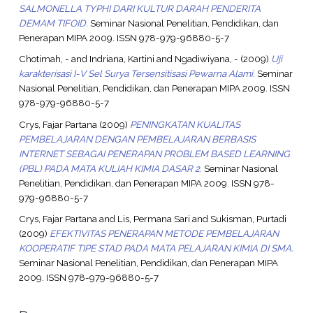
SALMONELLA TYPHI DARI KULTUR DARAH PENDERITA
DEMAM TIFOID.
Seminar Nasional Penelitian, Pendidikan, dan
Penerapan MIPA 2009. ISSN 978-979-96880-5-7
Chotimah, -
and
Indriana, Kartini
and
Ngadiwiyana, -
(2009)
Uji
karakterisasi I-V Sel Surya Tersensitisasi Pewarna Alami.
Seminar
Nasional Penelitian, Pendidikan, dan Penerapan MIPA 2009. ISSN
978-979-96880-5-7
Crys, Fajar Partana
(2009)
PENINGKATAN KUALITAS
PEMBELAJARAN DENGAN PEMBELAJARAN BERBASIS
INTERNET SEBAGAI PENERAPAN PROBLEM BASED LEARNING
(PBL) PADA MATA KULIAH KIMIA DASAR 2.
Seminar Nasional
Penelitian, Pendidikan, dan Penerapan MIPA 2009. ISSN 978-
979-96880-5-7
Crys, Fajar Partana
and
Lis, Permana Sari
and
Sukisman, Purtadi
(2009)
EFEKTIVITAS PENERAPAN METODE PEMBELAJARAN
KOOPERATIF TIPE STAD PADA MATA PELAJARAN KIMIA DI SMA.
Seminar Nasional Penelitian, Pendidikan, dan Penerapan MIPA
2009. ISSN 978-979-96880-5-7