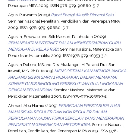
Penerapan MIPA 2009. ISSN 978-979-96880-5-7
Agus, Purwanto
(2009)
Rapat Energi Akustik Dimensi Satu.
Seminar Nasional Penelitian, Pendidikan, dan Penerapan MIPA
2009. ISSN 978-979-96880-5-7
Agustin, Ernawati
and
Sitti Maesuri, Patahuddin
(2009)
PEMANFAATAN INTERNET DALAM MEMPERSIAPKAN GURU
MENGAJAR DI KELAS RSBI.
Seminar Nasional Matematika dan
Pendidikan Matematika 2009. ISSN 978‐979‐16353‐3‐2
Agustin Debora, MS
and
Drs. Mustangin, M.Pd.
and
Dra. Santi
Irawati, M.Si,Ph.D.
(2009)
MENGOPTIMALKAN MEMORI JANGKA
PANJANG SISWA SMPN 1 PAJARAKAN DALAM MEMAKNAI
KONSEP GARIS SINGGUNG PERSEKUTUAN DUA LINGKARAN
DENGAN PENYANDIAN.
Seminar Nasional Matematika dan
Pendidikan Matematika 2009. ISSN 978‐979‐16353‐3‐2
Ahmad, Abu Hamid
(2009)
PERBEDAAN PRESTASI BELAJAR
MAHASISWA REGULER DAN NON REGULER DALAM
PERKULIAHAN KAJIAN FISIKA SEKOLAH YANG MENERAPKAN
PENDEKATAN GENERIK DAN METODE IQRA.
Seminar Nasional
Penelitian, Pendidikan, dan Penerapan MIPA 2009. ISSN 978-