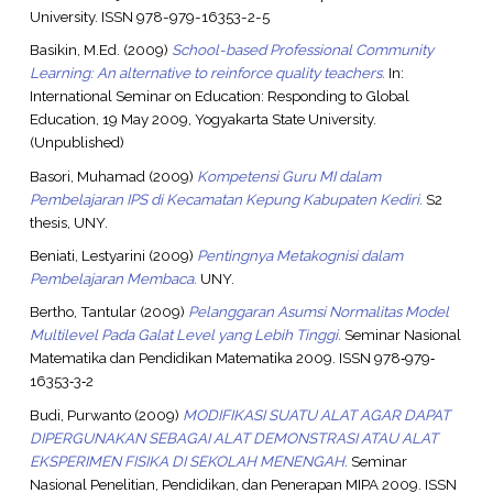
University. ISSN 978-979-16353-2-5
Basikin, M.Ed.
(2009)
School-based Professional Community
Learning: An alternative to reinforce quality teachers.
In:
International Seminar on Education: Responding to Global
Education, 19 May 2009, Yogyakarta State University.
(Unpublished)
Basori, Muhamad
(2009)
Kompetensi Guru MI dalam
Pembelajaran IPS di Kecamatan Kepung Kabupaten Kediri.
S2
thesis, UNY.
Beniati, Lestyarini
(2009)
Pentingnya Metakognisi dalam
Pembelajaran Membaca.
UNY.
Bertho, Tantular
(2009)
Pelanggaran Asumsi Normalitas Model
Multilevel Pada Galat Level yang Lebih Tinggi.
Seminar Nasional
Matematika dan Pendidikan Matematika 2009. ISSN 978‐979‐
16353‐3‐2
Budi, Purwanto
(2009)
MODIFIKASI SUATU ALAT AGAR DAPAT
DIPERGUNAKAN SEBAGAI ALAT DEMONSTRASI ATAU ALAT
EKSPERIMEN FISIKA DI SEKOLAH MENENGAH.
Seminar
Nasional Penelitian, Pendidikan, dan Penerapan MIPA 2009. ISSN