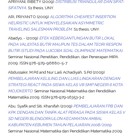
APRIYANI, RIBETY
(2009)
DISTRIBUSI TRIANGULAR DAN SIFAT-
SIFATNYA.
S1 thesis, UNY.
ARI, PRIYANTO
(2009)
ALGORITMA CHEAPEST INSERTION
HEURISTIC UNTUK MENYELESAIKAN ASYMMETRIC
TRAVELING SALESMAN PROBLEM.
S1 thesis, UNY.
Abadyo, -
(2009)
EFEK KEBERGANTUNGAN BUTIR LOKAL
PADA VALIDITAS BUTIR MAUPUN TES DALAM TEORI RESPON
BUTIR (STUDI PADA UJICOBA SOAL OLIMPIADE MATEMATIKA).
Seminar Nasional Penelitian, Pendidikan, dan Penerapan MIPA
2009. ISSN 978-979-96880-5-7
Abdussakir, M.Pd
and
Nur Laili Achadiyah, S.Pd
(2009)
PEMBELAJARAN KELILING DAN LUAS LINGKARAN DENGAN
STRATEGI REACT PADA SISWA KELAS VIII SMP NEGERI 6 KOTA
MOJOKERTO.
Seminar Nasional Matematika dan Pendidikan
Matematika 2009. ISSN 978‐979‐16353‐3‐2
Abu, Syafik
and
Siti, Khanifah
(2009)
PEMBELAJARAN FPB DAN
KPK DENGAN DAN TANPA ALAT PERAGA PADA SISWA KELAS V
SD NEGERI BLENGORKULON KECAMATAN AMBAL
KABUPATEN KEBUMEN TAHUN PELAJARAN 2008/2009.
Seminar Nasional Matematika dan Pendidikan Matematika 2009.