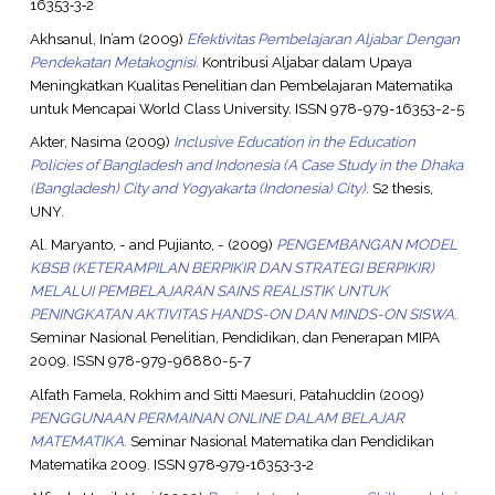
16353‐3‐2
Akhsanul, In’am
(2009)
Efektivitas Pembelajaran Aljabar Dengan
Pendekatan Metakognisi.
Kontribusi Aljabar dalam Upaya
Meningkatkan Kualitas Penelitian dan Pembelajaran Matematika
untuk Mencapai World Class University. ISSN 978-979-16353-2-5
Akter, Nasima
(2009)
Inclusive Education in the Education
Policies of Bangladesh and Indonesia (A Case Study in the Dhaka
(Bangladesh) City and Yogyakarta (Indonesia) City).
S2 thesis,
UNY.
Al. Maryanto, -
and
Pujianto, -
(2009)
PENGEMBANGAN MODEL
KBSB (KETERAMPILAN BERPIKIR DAN STRATEGI BERPIKIR)
MELALUI PEMBELAJARAN SAINS REALISTIK UNTUK
PENINGKATAN AKTIVITAS HANDS-ON DAN MINDS-ON SISWA.
Seminar Nasional Penelitian, Pendidikan, dan Penerapan MIPA
2009. ISSN 978-979-96880-5-7
Alfath Famela, Rokhim
and
Sitti Maesuri, Patahuddin
(2009)
PENGGUNAAN PERMAINAN ONLINE DALAM BELAJAR
MATEMATIKA.
Seminar Nasional Matematika dan Pendidikan
Matematika 2009. ISSN 978‐979‐16353‐3‐2