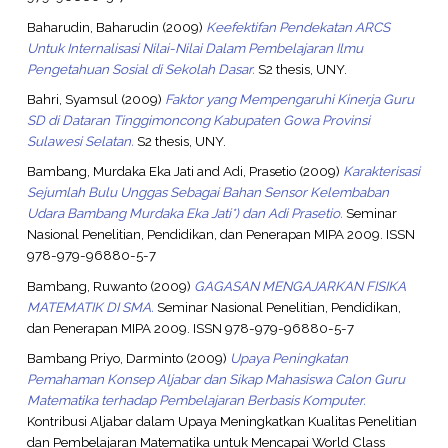
Baharudin, Baharudin
(2009)
Keefektifan Pendekatan ARCS
Untuk Internalisasi Nilai-Nilai Dalam Pembelajaran Ilmu
Pengetahuan Sosial di Sekolah Dasar.
S2 thesis, UNY.
Bahri, Syamsul
(2009)
Faktor yang Mempengaruhi Kinerja Guru
SD di Dataran Tinggimoncong Kabupaten Gowa Provinsi
Sulawesi Selatan.
S2 thesis, UNY.
Bambang, Murdaka Eka Jati
and
Adi, Prasetio
(2009)
Karakterisasi
Sejumlah Bulu Unggas Sebagai Bahan Sensor Kelembaban
Udara Bambang Murdaka Eka Jati*) dan Adi Prasetio.
Seminar
Nasional Penelitian, Pendidikan, dan Penerapan MIPA 2009. ISSN
978-979-96880-5-7
Bambang, Ruwanto
(2009)
GAGASAN MENGAJARKAN FISIKA
MATEMATIK DI SMA.
Seminar Nasional Penelitian, Pendidikan,
dan Penerapan MIPA 2009. ISSN 978-979-96880-5-7
Bambang Priyo, Darminto
(2009)
Upaya Peningkatan
Pemahaman Konsep Aljabar dan Sikap Mahasiswa Calon Guru
Matematika terhadap Pembelajaran Berbasis Komputer.
Kontribusi Aljabar dalam Upaya Meningkatkan Kualitas Penelitian
dan Pembelajaran Matematika untuk Mencapai World Class