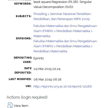
least square Regression (PLSR), Singular
KEYWORDS:
Value Decomposition (SVD)
Prosiding > Seminar Nasional Penelitian,
SUBJECTS:
Pendidikan, dan Penerapan MIPA 2009
Fakultas Matematika dan Ilmu Pengetahuan
Alam (FMIPA) > Pendidikan Matematika >
Matematika
DIVISIONS:
Fakultas Matematika dan Ilmu Pengetahuan
Alam (FMIPA) > Pendidikan Matematika >
Pendidikan Matematika
DEPOSITING
Eprints
USER:
DATE
04 Mar 2015 02:24
DEPOSITED:
08 Mar 2019 06:18
LAST MODIFIED:
http://eprints.uny.ac.id/id/eprint/12186
URI:
Actions (login required)
View Item