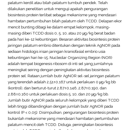
palatum kerdil atau bilah palatum tumbuh pendek. Telah
dilakukan penelitian untuk menguji apakah pengurangan
biosintesis protein terlibat sebagai mekanisme yang mendasari
hambatan pertumbuhan bilah palatum oleh TCDD. Delapan ekor
mencit bunting dibagi ke dalam empat kelompok, masing-
masing diberi TCDD dosis 0, 5, 10, atau 20 μg/kg berat badan
pada hari ke-12 kebuntingan. Besaran aktivitas biosintesis protein
jaringan palatum embrio ditentukan dengan teknik AgNOR pada
sediaan histologis irisan jaringan kraniofasial embrio usia
kebuntingan hari ke-15. Nucleolar Organizing Region (NOR)
adalah tempat biogenesis ribosom di inti sel yang jumlahnya
meningkat seiring dengan peningkatan aktivitas biosintesis
protein sel. Rataan jumlah butir AgNOR sel-sel jaringan palatum
yang terendah adalah 2,51±0,167 untuk perlakuan 0 μg/kg bb
(kontrol), dan berturut-turut 2,87±0,146, 2,87±0,190, dan
2,88±0,160 untuk perlakuan dosis 5, 10, dan 20 μg/kg bb.
Jumlah butir AgNOR pada seluruh kelompok yang diberi TCDD
lebih tinggi dibandingkan dengan jumlah butir AgNOR pada
kontrol (P < 0,05). Disimpulkan, pengurangan biosintesis protein
bukanlah mekanisme yang mendasari hambatan pertumbuhan
palatum mencit oleh TCDD. Diduga, peningkatan biosintesis