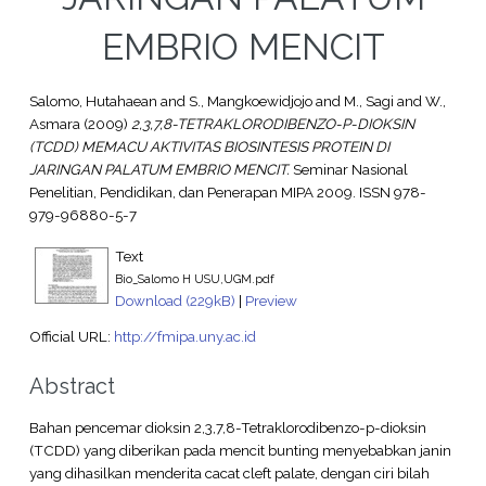
EMBRIO MENCIT
Salomo, Hutahaean
and
S., Mangkoewidjojo
and
M., Sagi
and
W.,
Asmara
(2009)
2,3,7,8-TETRAKLORODIBENZO-P-DIOKSIN
(TCDD) MEMACU AKTIVITAS BIOSINTESIS PROTEIN DI
JARINGAN PALATUM EMBRIO MENCIT.
Seminar Nasional
Penelitian, Pendidikan, dan Penerapan MIPA 2009. ISSN 978-
979-96880-5-7
Text
Bio_Salomo H USU,UGM.pdf
Download (229kB)
|
Preview
Official URL:
http://fmipa.uny.ac.id
Abstract
Bahan pencemar dioksin 2,3,7,8-Tetraklorodibenzo-p-dioksin
(TCDD) yang diberikan pada mencit bunting menyebabkan janin
yang dihasilkan menderita cacat cleft palate, dengan ciri bilah