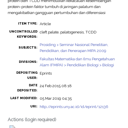
protein oleh TCDD menimbulkan kekacauan keseimbangan
protein-protein faktor tumbuh di jaringan palatum dan
mengakibatkan gangguan pertumbuhan dan diferensiasi
Article
ITEM TYPE:
UNCONTROLLED
cleft palate, palatogenesis, TCDD
KEYWORDS:
Prosiding > Seminar Nasional Penelitian,
SUBJECTS:
Pendidikan, dan Penerapan MIPA 2009
Fakultas Matematika dan Ilmu Pengetahuan
DIVISIONS:
Alam (FMIPA) > Pendidikan Biologi > Biologi
DEPOSITING
Eprints
USER:
DATE
24 Feb 2015 08:18
DEPOSITED:
05 Mar 2019 04:35
LAST MODIFIED:
http://eprints.uny.ac.id/id/eprint/12136
URI:
Actions (login required)