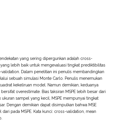
u pendekatan yang sering dipergunkan adalah cross-
ang lebih baik untuk mengevaluasi tingkat prediktibilitas
validation. Dalam penelitian ini penulis membandingkan
lalui sebuah simulasi Monte Carlo. Penulis menemukan
n kuadrat kekeliruan model. Namun demikian, keduanya
rsifat overestimate. Bias taksiran MSPE lebih besar dari
tuk ukuran sampel yang kecil, MSPE mempunyai tingkat
t besar. Dengan demikian dapat disimpulkan bahwa MSE
 dari pada MSPE. Kata kunci: cross-validation, mean
o.