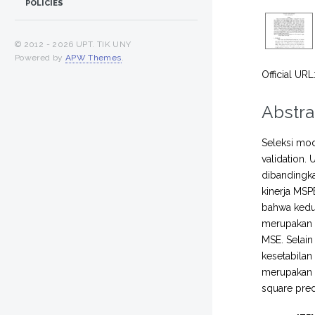
POLICIES
© 2012 -
2026 UPT. TIK UNY
Powered by
APW Themes
.
Official URL
Abstra
Seleksi mod
validation.
dibandingka
kinerja MSP
bahwa kedua
merupakan p
MSE. Selain
kesetabilan
merupakan u
square pred