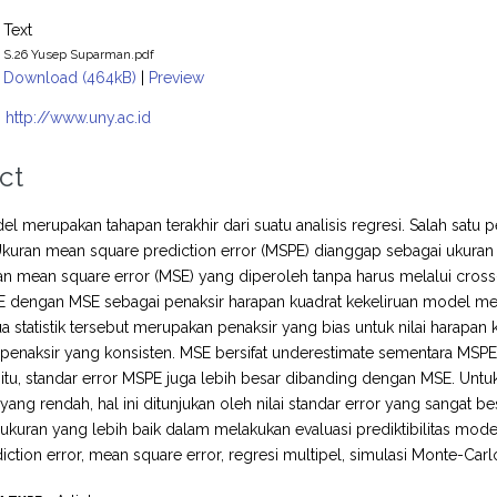
Text
S.26 Yusep Suparman.pdf
Download (464kB)
|
Preview
:
http://www.uny.ac.id
ct
el merupakan tahapan terakhir dari suatu analisis regresi. Salah sat
 Ukuran mean square prediction error (MSPE) dianggap sebagai ukuran y
n mean square error (MSE) yang diperoleh tanpa harus melalui cross-
E dengan MSE sebagai penaksir harapan kuadrat kekeliruan model me
 statistik tersebut merupakan penaksir yang bias untuk nilai harapa
enaksir yang konsisten. MSE bersifat underestimate sementara MSPE be
 itu, standar error MSPE juga lebih besar dibanding dengan MSE. Un
 yang rendah, hal ini ditunjukan oleh nilai standar error yang sanga
kuran yang lebih baik dalam melakukan evaluasi prediktibilitas model
iction error, mean square error, regresi multipel, simulasi Monte-Carl