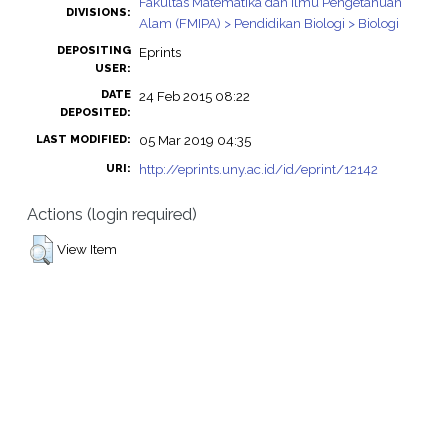
Fakultas Matematika dan Ilmu Pengetahuan
DIVISIONS:
Alam (FMIPA) > Pendidikan Biologi > Biologi
DEPOSITING
Eprints
USER:
DATE
24 Feb 2015 08:22
DEPOSITED:
05 Mar 2019 04:35
LAST MODIFIED:
http://eprints.uny.ac.id/id/eprint/12142
URI:
Actions (login required)
View Item