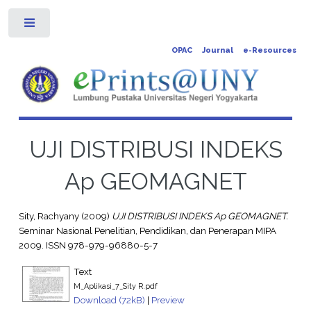
Toggle
OPAC
Journal
e-Resources
UJI DISTRIBUSI INDEKS
Ap GEOMAGNET
Sity, Rachyany
(2009)
UJI DISTRIBUSI INDEKS Ap GEOMAGNET.
Seminar Nasional Penelitian, Pendidikan, dan Penerapan MIPA
2009. ISSN 978-979-96880-5-7
Text
M_Aplikasi_7_Sity R.pdf
Download (72kB)
|
Preview