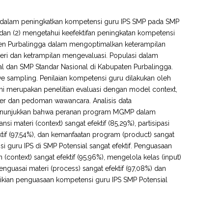
MP dalam peningkatkan kompetensi guru IPS SMP pada SMP
 dan (2) mengetahui keefektifan peningkatan kompetensi
ten Purbalingga dalam mengoptimalkan keterampilan
teri dan ketrampilan mengevaluasi. Populasi dalam
al dan SMP Standar Nasional di Kabupaten Purbalingga.
e sampling. Penilaian kompetensi guru dilakukan oleh
ini merupakan penelitian evaluasi dengan model context,
ner dan pedoman wawancara. Analisis data
n menunjukkan bahwa peranan program MGMP dalam
 materi (context) sangat efektif (85,29%), partisipasi
ktif (97,54%), dan kemanfaatan program (product) sangat
guru IPS di SMP Potensial sangat efektif. Penguasaan
ontext) sangat efektif (95,96%), mengelola kelas (input)
menguasai materi (process) sangat efektif (97,08%) dan
mikian penguasaan kompetensi guru IPS SMP Potensial