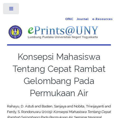
Toggle
OPAC
Journal
e-Resources
Konsepsi Mahasiswa
Tentang Cepat Rambat
Gelombang Pada
Permukaan Air
Rahayu, D. Astuti
and
Basten, Sanjaya
and
Nobita, Triwijayanti
and
Ferdy, S. Rondonuwu
(2009)
Konsepsi Mahasiswa Tentang Cepat
Rambat Gelombang Pada Permukaan Air.
Seminar Nasional