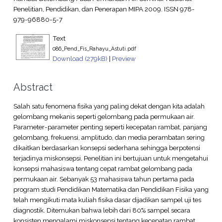
Penelitian, Pendidikan, dan Penerapan MIPA 2009. ISSN 978-
979-96880-5-7
Text
086_Pend_Fis_Rahayu_Astuti.pdf
Download (279kB)
|
Preview
Abstract
Salah satu fenomena fisika yang paling dekat dengan kita adalah
gelombang mekanis seperti gelombang pada permukaan air.
Parameter-parameter penting seperti kecepatan rambat, panjang
gelombang, frekuensi, amplitudo, dan media perambatan sering
dikaitkan berdasarkan konsepsi sederhana sehingga berpotensi
terjadinya miskonsepsi. Penelitian ini bertujuan untuk mengetahui
konsepsi mahasiswa tentang cepat rambat gelombang pada
permukaan air. Sebanyak 53 mahasiswa tahun pertama pada
program studi Pendidikan Matematika dan Pendidikan Fisika yang
telah mengikuti mata kuliah fisika dasar dijadikan sampel uji tes
diagnostik. Ditemukan bahwa lebih dari 80% sampel secara
konsisten mengalami miskonsepsi tentang kecepatan rambat