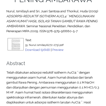
Nurul, Ismillayli
and
Sri, Juari Santosa
and
Thorikul, Huda
(2009)
ADSORPSI-REDUKTIF ISOTHERM AUCL4 ¯ MENGGUNAKAN
ASAM HUMAT HASIL ISOLASI TANAH GAMBUT RAWA PENING
AMBARAWA.
Seminar Nasional Penelitian, Pendidikan, dan
Penerapan MIPA 2009. ISSN 978-979-96880-5-7
Text
33. Nurul ismillayli(272-275).pdf
Download (96kB)
|
Preview
Abstract
Telah dilakukan adsorpsi reduktif isotherm AuCl4 ¯ dengan
menggunakan asam humat. Asam humat diisolasi dari tanah
gambut Rawa Pening, Ambarawa menggunakan 0,1 M NaOH
dan dilanjutkan dengan pemurnian menggunakan 0,1 M HCl/0,3
M HF. Asam humat hasil isolasi dikarakterisasi menggunakan
spektroskopi inframerah, ditentukan kadar abunya dan
diaplikasikan untuk adsorpsi isotherm larutan AuCl4 ¯. Hasil