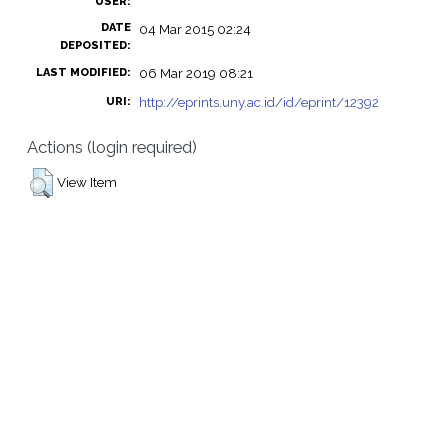
USER:
DATE
04 Mar 2015 02:24
DEPOSITED:
06 Mar 2019 08:21
LAST MODIFIED:
http://eprints.uny.ac.id/id/eprint/12392
URI:
Actions (login required)
View Item