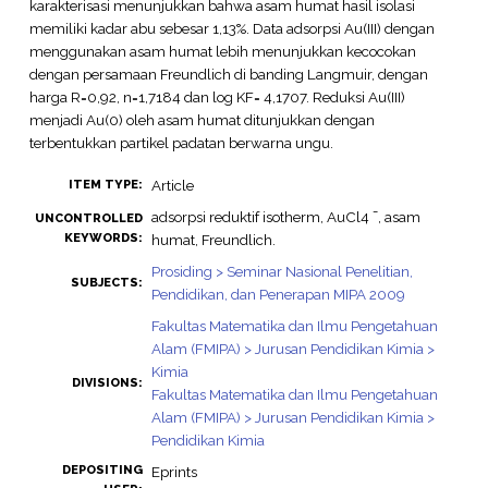
karakterisasi menunjukkan bahwa asam humat hasil isolasi
memiliki kadar abu sebesar 1,13%. Data adsorpsi Au(III) dengan
menggunakan asam humat lebih menunjukkan kecocokan
dengan persamaan Freundlich di banding Langmuir, dengan
harga R=0,92, n=1,7184 dan log KF= 4,1707. Reduksi Au(III)
menjadi Au(0) oleh asam humat ditunjukkan dengan
terbentukkan partikel padatan berwarna ungu.
Article
ITEM TYPE:
adsorpsi reduktif isotherm, AuCl4 ¯, asam
UNCONTROLLED
KEYWORDS:
humat, Freundlich.
Prosiding > Seminar Nasional Penelitian,
SUBJECTS:
Pendidikan, dan Penerapan MIPA 2009
Fakultas Matematika dan Ilmu Pengetahuan
Alam (FMIPA) > Jurusan Pendidikan Kimia >
Kimia
DIVISIONS:
Fakultas Matematika dan Ilmu Pengetahuan
Alam (FMIPA) > Jurusan Pendidikan Kimia >
Pendidikan Kimia
DEPOSITING
Eprints