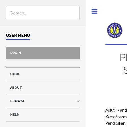
Toggle
USER MENU
LOGIN
P
HOME
ABOUT
BROWSE
Astuti, -
an
HELP
Streptoco
Pendidikan