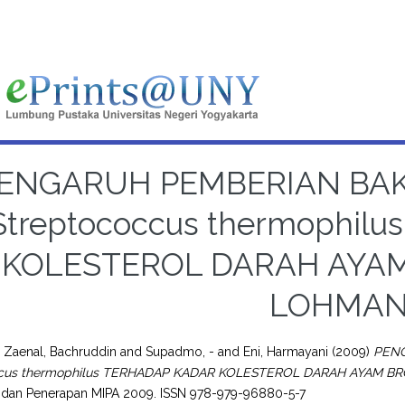
ENGARUH PEMBERIAN BAK
Streptococcus thermophil
KOLESTEROL DARAH AYAM
LOHMA
d
Zaenal, Bachruddin
and
Supadmo, -
and
Eni, Harmayani
(2009)
PENG
ccus thermophilus TERHADAP KADAR KOLESTEROL DARAH AYAM BR
, dan Penerapan MIPA 2009. ISSN 978-979-96880-5-7