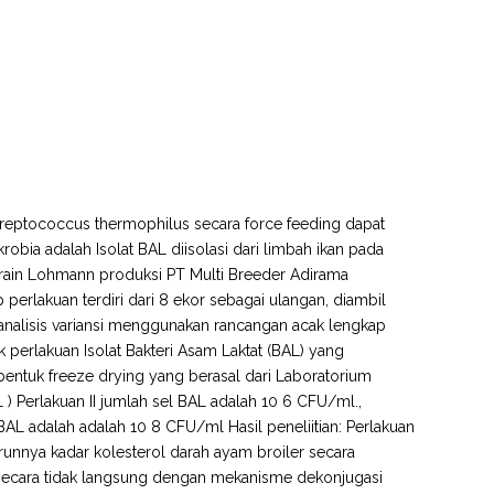
Streptococcus thermophilus secara force feeding dapat
obia adalah Isolat BAL diisolasi dari limbah ikan pada
train Lohmann produksi PT Multi Breeder Adirama
erlakuan terdiri dari 8 ekor sebagai ulangan, diambil
 analisis variansi menggunakan rancangan acak lengkap
k perlakuan Isolat Bakteri Asam Laktat (BAL) yang
bentuk freeze drying yang berasal dari Laboratorium
L ) Perlakuan II jumlah sel BAL adalah 10 6 CFU/ml.,
 BAL adalah adalah 10 8 CFU/ml Hasil peneliitian: Perlakuan
nnya kadar kolesterol darah ayam broiler secara
 secara tidak langsung dengan mekanisme dekonjugasi