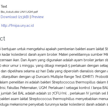
Text
Bio_Astuti,dkk UNY,UGM.pdf
Download (213kB)
|
Preview
:
http://fmipa.uny.ac.id
ct
ini bertujuan untuk mengetahui apakah pemberian bakteri asam laktat 
kadar kolesterol darah ayam broiler. Materi penelitiannya sumber Mikr
cernaan ikan. Dan Ayam yang digunakan adalah ayam broiler jantan s
 ekor umur 1 minggu. yang dibagi menjadi 5 perlakuan dengan setiap p
 dan dipelihara selama 42 hari Data yang diperoleh dianalisis dengan
, dilanjutkan dengan uji Duncan’s Multiple Range Test (DMRT). Probioti
alam penelitian ini adalah bakteri Streptococcus thermopillus dalam 
trisi, Fakultas Peternakan, UGM. Perlakuan I sebagai kontrol ( tanpa BA
II jumlah Sel BAL adalah adalah 10 7CFU/ml. , perlakuan IV jumlah sel
bakteri asam laktat Streptococcus thermophillus menyebabkan menuru
 Diduga mekanisme penyebab turunnya kadar kolesterol darah adalah