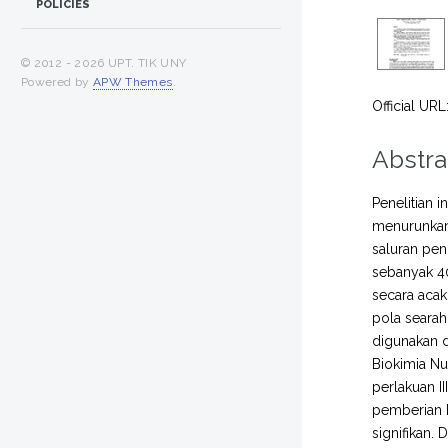
POLICIES
© 2012 -
2026 UPT. TIK UNY
Powered by
APW Themes
.
Official URL
Abstra
Penelitian 
menurunkan 
saluran pen
sebanyak 40
secara acak
pola searah
digunakan d
Biokimia Nu
perlakuan I
pemberian 
signifikan.