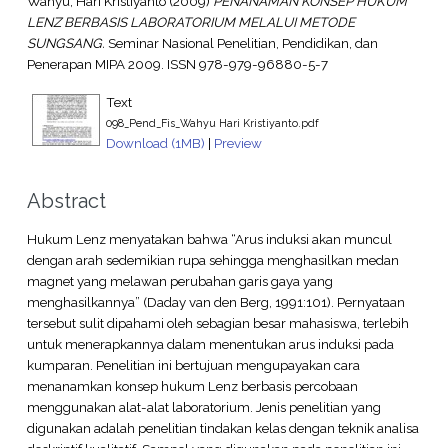
Wahyu, Hari Kristiyanto
(2009)
PENANAMAN KONSEP HUKUM
LENZ BERBASIS LABORATORIUM MELALUI METODE
SUNGSANG.
Seminar Nasional Penelitian, Pendidikan, dan
Penerapan MIPA 2009. ISSN 978-979-96880-5-7
Text
098_Pend_Fis_Wahyu Hari Kristiyanto.pdf
Download (1MB)
|
Preview
Abstract
Hukum Lenz menyatakan bahwa “Arus induksi akan muncul
dengan arah sedemikian rupa sehingga menghasilkan medan
magnet yang melawan perubahan garis gaya yang
menghasilkannya” (Daday van den Berg, 1991:101). Pernyataan
tersebut sulit dipahami oleh sebagian besar mahasiswa, terlebih
untuk menerapkannya dalam menentukan arus induksi pada
kumparan. Penelitian ini bertujuan mengupayakan cara
menanamkan konsep hukum Lenz berbasis percobaan
menggunakan alat-alat laboratorium. Jenis penelitian yang
digunakan adalah penelitian tindakan kelas dengan teknik analisa