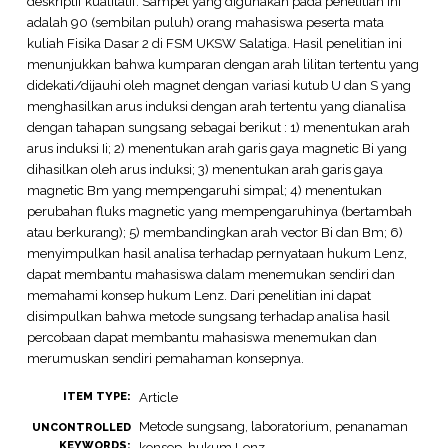
deskriptif kualitatif. Sampel yang digunakan pada penelitian ini
adalah 90 (sembilan puluh) orang mahasiswa peserta mata
kuliah Fisika Dasar 2 di FSM UKSW Salatiga. Hasil penelitian ini
menunjukkan bahwa kumparan dengan arah lilitan tertentu yang
didekati/dijauhi oleh magnet dengan variasi kutub U dan S yang
menghasilkan arus induksi dengan arah tertentu yang dianalisa
dengan tahapan sungsang sebagai berikut : 1) menentukan arah
arus induksi Ii; 2) menentukan arah garis gaya magnetic Bi yang
dihasilkan oleh arus induksi; 3) menentukan arah garis gaya
magnetic Bm yang mempengaruhi simpal; 4) menentukan
perubahan fluks magnetic yang mempengaruhinya (bertambah
atau berkurang); 5) membandingkan arah vector Bi dan Bm; 6)
menyimpulkan hasil analisa terhadap pernyataan hukum Lenz,
dapat membantu mahasiswa dalam menemukan sendiri dan
memahami konsep hukum Lenz. Dari penelitian ini dapat
disimpulkan bahwa metode sungsang terhadap analisa hasil
percobaan dapat membantu mahasiswa menemukan dan
merumuskan sendiri pemahaman konsepnya.
Article
ITEM TYPE:
Metode sungsang, laboratorium, penanaman
UNCONTROLLED
KEYWORDS:
konsep, hukum Lenz