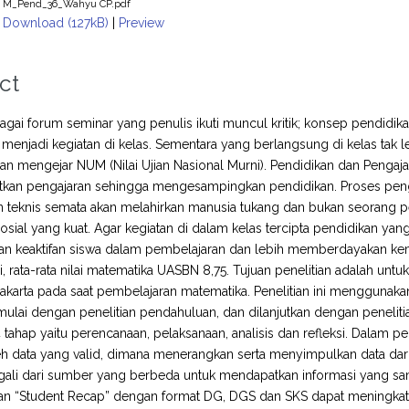
M_Pend_36_Wahyu CP.pdf
Download (127kB)
|
Preview
ct
gai forum seminar yang penulis ikuti muncul kritik; konsep pendidika
enjadi kegiatan di kelas. Sementara yang berlangsung di kelas tak l
an mengejar NUM (Nilai Ujian Nasional Murni). Pendidikan dan Pengaj
tkan pengajaran sehingga mengesampingkan pendidikan. Proses penga
teknis semata akan melahirkan manusia tukang dan bukan seorang pe
sial yang kuat. Agar kegiatan di dalam kelas tercipta pendidikan ya
an keaktifan siswa dalam pembelajaran dan lebih memberdayakan 
i, rata-rata nilai matematika UASBN 8,75. Tujuan penelitian adalah unt
karta pada saat pembelajaran matematika. Penelitian ini menggunakan p
mulai dengan penelitian pendahuluan, dan dilanjutkan dengan penelitian
 4 tahap yaitu perencanaan, pelaksanaan, analisis dan refleksi. Dalam pen
data yang valid, dimana menerangkan serta menyimpulkan data dari 3
ali dari sumber yang berbeda untuk mendapatkan informasi yang sama. 
n “Student Recap” dengan format DG, DGS dan SKS dapat meningkatkan