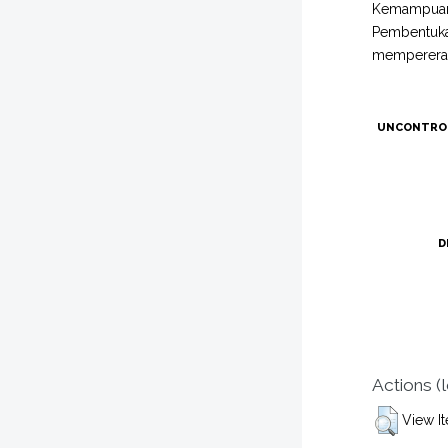
Kemampuan 
Pembentuka
mempererat
UNCONTRO
D
Actions (
View I