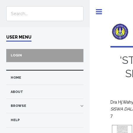
Toggle
USER MENU
LOGIN
‘S
S
HOME
ABOUT
Dra Hj.Wahy
BROWSE
SISWA DA
7
HELP