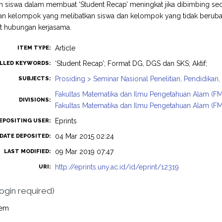
siswa dalam membuat ‘Student Recap’ meningkat jika dibimbing sec
n kelompok yang melibatkan siswa dan kelompok yang tidak beruba
 hubungan kerjasama.
Article
ITEM TYPE:
‘Student Recap’; Format DG, DGS dan SKS; Aktif;
LLED KEYWORDS:
Prosiding > Seminar Nasional Penelitian, Pendidika
SUBJECTS:
Fakultas Matematika dan Ilmu Pengetahuan Alam (FM
DIVISIONS:
Fakultas Matematika dan Ilmu Pengetahuan Alam (FM
Eprints
EPOSITING USER:
04 Mar 2015 02:24
DATE DEPOSITED:
09 Mar 2019 07:47
LAST MODIFIED:
http://eprints.uny.ac.id/id/eprint/12319
URI:
login required)
tem