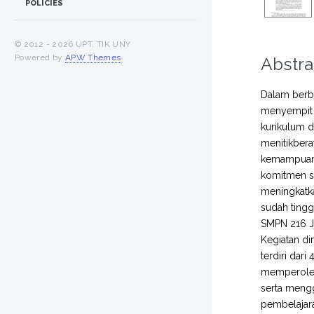
POLICIES
© 2012 -
2026 UPT. TIK UNY
Powered by
APW Themes
.
Abstra
Dalam berba
menyempit m
kurikulum d
menitikbera
kemampuan 
komitmen so
meningkatk
sudah tingg
SMPN 216 Ja
Kegiatan di
terdiri dari
memperoleh 
serta mengg
pembelajara