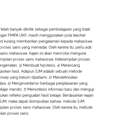
telah banyak dikritik sebagai pembelajaran yang tidak
ungan FMIPA UNY, masih menggunakan pola teacher
tered kurang memberikan pengalaman kepada mahasiswa
proses sains yang memadai. Oleh karena itu, perlu ada
ains mahasiswa. Kajian ini akan mencoba mengurai
mpilan proses sains mahasiswa. Keterampilan proses
 pengamatan, 3) Membuat hipotesis, 4) Merancang
kasikan hasil. Adapun SJM adalah sebuah metode
n konsep yang belum dipahami, 2) Mendefinisikan
ra, 4) Menginventarisir berbagai penjelasanan yang
lajar mandiri, 7) Mensintesis informasi baru dan menguji
n refleksi penguatan hasil belajar. Berdasarkan kajian
e SJM, maka dapat disimpulkan bahwa: metode SJM
ilan proses sains mahasiswa. Oleh karena itu, metode
lan proses sains.