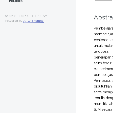
POLICIES
Abstra
© 2012 -
2026 UPT. TIK UNY
Powered by
APW Themes
.
Pembelajara
membelajar
centered t
untuk melak
terobosan 
penerapan 
sains terdi
eksperimen,
pembelajara
Permasalaha
dibutuhkan,
serta menge
teoritis d
memiliki t
SJM secara 