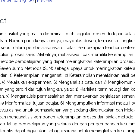
Download (91kB)
|
Preview
ct
n klasikal yang masih didominasi oleh kegiatan dosen di depan kelas 
kan. Namun pada kenyataannya, mayoritas dosen, termasuk di lingk
ersebut dalam pembelajarannya di kelas. Pembelajaran teacher cen
ukan proses sains. Akibatnya, mahasiswa tidak memiliki keterampilan 
metode pembelajaran yang dapat meningkatkan keterampilan proses s
Seven Jump Methods (SJM) sebagai upaya untuk meningkatkan ketera
ri dari: 1) Keterampilan mengamati, 2) Keterampilan menafsirkan hasil
 5) Melakukan eksperimen, 6) Menganalisis data, dan 7) Mengkomuni
n yang terdiri dari tujuh langkah, yaitu: 1) Klarifikasi terminologi da
n, 3) Menganalisis permasalahan dan menawarkan penjelasan sementa
 5) Menformulasi tujuan belajar, 6) Mengumpulkan informasi melalui be
valuasinya untuk permasalahan yang sedang dikemukakan dan Melakuka
engan menganalisis komponen keterampilan proses dan sintak metod
ahap-tahap pembelajaran yang selaras dengan pengembangan keteramp
teoritis dapat digunakan sebagai sarana untuk meningkatkan keterampi