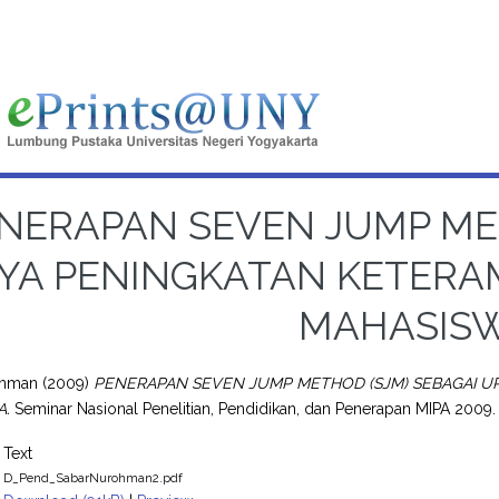
NERAPAN SEVEN JUMP MET
YA PENINGKATAN KETERAM
MAHASIS
ohman
(2009)
PENERAPAN SEVEN JUMP METHOD (SJM) SEBAGAI U
A.
Seminar Nasional Penelitian, Pendidikan, dan Penerapan MIPA 2009
Text
D_Pend_SabarNurohman2.pdf