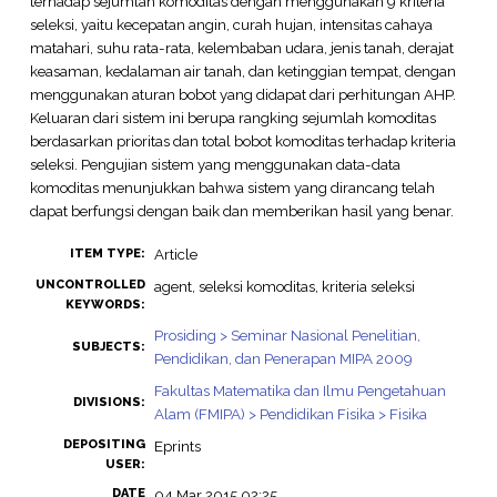
terhadap sejumlah komoditas dengan menggunakan 9 kriteria
seleksi, yaitu kecepatan angin, curah hujan, intensitas cahaya
matahari, suhu rata-rata, kelembaban udara, jenis tanah, derajat
keasaman, kedalaman air tanah, dan ketinggian tempat, dengan
menggunakan aturan bobot yang didapat dari perhitungan AHP.
Keluaran dari sistem ini berupa rangking sejumlah komoditas
berdasarkan prioritas dan total bobot komoditas terhadap kriteria
seleksi. Pengujian sistem yang menggunakan data-data
komoditas menunjukkan bahwa sistem yang dirancang telah
dapat berfungsi dengan baik dan memberikan hasil yang benar.
Article
ITEM TYPE:
UNCONTROLLED
agent, seleksi komoditas, kriteria seleksi
KEYWORDS:
Prosiding > Seminar Nasional Penelitian,
SUBJECTS:
Pendidikan, dan Penerapan MIPA 2009
Fakultas Matematika dan Ilmu Pengetahuan
DIVISIONS:
Alam (FMIPA) > Pendidikan Fisika > Fisika
DEPOSITING
Eprints
USER:
DATE
04 Mar 2015 02:25