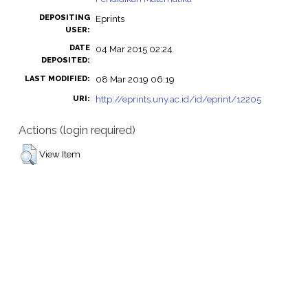
DEPOSITING
Eprints
USER:
DATE
04 Mar 2015 02:24
DEPOSITED:
08 Mar 2019 06:19
LAST MODIFIED:
http://eprints.uny.ac.id/id/eprint/12205
URI:
Actions (login required)
View Item