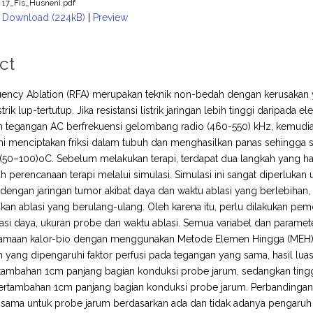
17_Fis_Husneni.pdf
Download (224kB)
|
Preview
ct
uency Ablation (RFA) merupakan teknik non-bedah dengan kerusakan 
strik lup-tertutup. Jika resistansi listrik jaringan lebih tinggi daripada
an tegangan AC berfrekuensi gelombang radio (460-550) kHz, kemudia
 ini menciptakan friksi dalam tubuh dan menghasilkan panas sehingga
(50–100)oC. Sebelum melakukan terapi, terdapat dua langkah yang har
h perencanaan terapi melalui simulasi. Simulasi ini sangat diperlukan
dengan jaringan tumor akibat daya dan waktu ablasi yang berlebihan, 
ukan ablasi yang berulang-ulang. Oleh karena itu, perlu dilakukan pe
asi daya, ukuran probe dan waktu ablasi. Semua variabel dan parame
maan kalor-bio dengan menggunakan Metode Elemen Hingga (MEH). Has
 yang dipengaruhi faktor perfusi pada tegangan yang sama, hasil luas
tambahan 1cm panjang bagian konduksi probe jarum, sedangkan tinggi 
ertambahan 1cm panjang bagian konduksi probe jarum. Perbandingan h
sama untuk probe jarum berdasarkan ada dan tidak adanya pengaruh fak