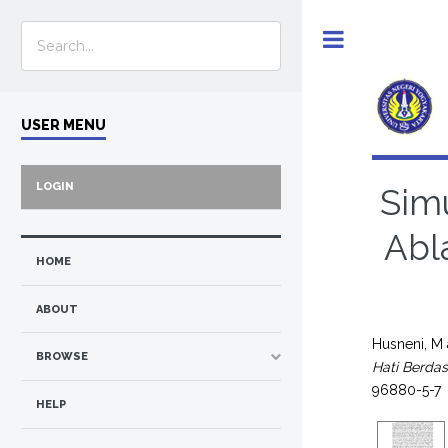
Toggle
USER MENU
LOGIN
Sim
Abl
HOME
ABOUT
Husneni, M
BROWSE
Hati Berdas
96880-5-7
HELP