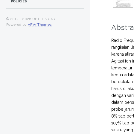
POLICIES
© 2012 -
2026 UPT. TIK UNY
Powered by
APW Themes
.
Abstra
Radio Freq
rangkaian li
karena alir
Agitasi ion
temperatur 
kedua adala
berdekatan 
harus dilak
dengan vari
dalam persa
probe jarum
8% tiap per
107% tiap p
waktu yang 