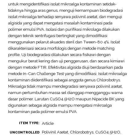
untuk mengidentifikasi isolat mikroalga kontaminan setidak-
tidaknya hingga aras genus, menguji kemampuan biodegradasi
isolat mikroalga terhadap senyawa polivinil asetat, dan menguji
algisida yang dapat mengatasi masalah kontaminasi pada
polimer emulsi PVA. Isolasi dan purifikasi mikrolaga dilakukan
dengan teknik sentrifugasi bertingkat yang dimodifikasi
menggunakan pelarut akuades steril dan Tween-80 4%. Isolat
dikarakterisasi secara morfologis dengan metode matching
profile. Uji biodegradasi dilakukan secara fisikawi dengan
mengukur berat kering dan uji penggerusan, dan secara kimiawi
dengan metode FTIR. Efektivitas algisida diuji berdasarkan pada
metode In-Can Challenge Test yang dimodifikasi. Isolat mikroalga
kontaminan diidentifikasi sebagai anggota genus Chlorobotrys.
Mikroalga tidak mampu mendegradasi senyawa polivinil asetat,
namun pertumbuhan massa sel dianggap mengganggu warna
dasar polimer. Larutan CuSO4.5H2O maupun Nipacide BK yang
digunakan sebagai algisida mampu mengatasi mikroalga
kontaminan pada polimer emulsi PVA.
Article
ITEM TYPE:
Polivinil Asetat, Chlorobotrys, CuSO4.5H2O,
UNCONTROLLED