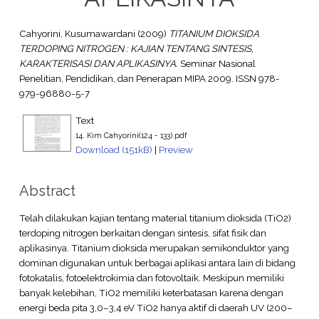
Cahyorini, Kusumawardani
(2009)
TITANIUM DIOKSIDA
TERDOPING NITROGEN : KAJIAN TENTANG SINTESIS,
KARAKTERISASI DAN APLIKASINYA.
Seminar Nasional
Penelitian, Pendidikan, dan Penerapan MIPA 2009. ISSN 978-
979-96880-5-7
Text
14. Kim Cahyorini(124 - 133).pdf
Download (151kB)
|
Preview
Abstract
Telah dilakukan kajian tentang material titanium dioksida (TiO2)
terdoping nitrogen berkaitan dengan sintesis, sifat fisik dan
aplikasinya. Titanium dioksida merupakan semikonduktor yang
dominan digunakan untuk berbagai aplikasi antara lain di bidang
fotokatalis, fotoelektrokimia dan fotovoltaik. Meskipun memiliki
banyak kelebihan, TiO2 memiliki keterbatasan karena dengan
energi beda pita 3,0–3,4 eV TiO2 hanya aktif di daerah UV (200–