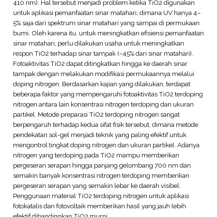
410 nm). Hal tersebut menjadi problem ketika TiO2 digunakan
untuk aplikasi pemanfaatan sinar matahari, dimana UV hanya 4–
5% saja dari spektrum sinar matahari yang sampai di permukaan
bumi. Oleh karena itu, untuk meningkatkan efisiensi pemanfaatan
sinar matahari, perlu dilakukan usaha untuk meningkatkan
respon TiO2 terhadap sinar tampak (~45% dari sinar matahari).
Fotoaktivitas TiO2 dapat ditingkatkan hingga ke daerah sinar
tampak dengan melakukan modifikasi permukaannya melalui
doping nitrogen. Berdasarkan kajian yang dilakukan, terdapat
beberapa faktor yang mempengaruhi fotoaktivitas TiO2 terdoping
nitrogen antara lain konsentrasi nitrogen terdoping dan ukuran
partikel. Metode preparasi TiO2 terdoping nitrogen sangat
berpengaruh terhadap kedua sifat fisik tersebut, dimana metode
pendekatan sol-gel menjadi teknik yang paling efektif untuk
mengontrol tingkat doping nitrogen dan ukuran partikel. Adanya
nitrogen yang terdoping pada TiO2 mampu memberikan
pergeseran serapan hingga panjang gelombang 700 nm dan
semakin banyak konsentrasi nitrogen terdoping memberikan
pergeseran serapan yang semakin lebar ke daerah visibel.
Penggunaan material TiO2 terdoping nitrogen untuk aplikasi
fotokatalis dan fotovoltaik memberikan hasil yang jauh lebih
efektif dibandingkan TiO2 murni.