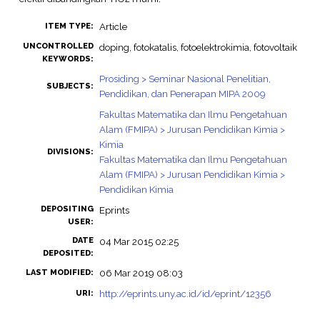
Article
ITEM TYPE:
UNCONTROLLED
doping, fotokatalis, fotoelektrokimia, fotovoltaik
KEYWORDS:
Prosiding > Seminar Nasional Penelitian,
SUBJECTS:
Pendidikan, dan Penerapan MIPA 2009
Fakultas Matematika dan Ilmu Pengetahuan
Alam (FMIPA) > Jurusan Pendidikan Kimia >
Kimia
DIVISIONS:
Fakultas Matematika dan Ilmu Pengetahuan
Alam (FMIPA) > Jurusan Pendidikan Kimia >
Pendidikan Kimia
DEPOSITING
Eprints
USER:
DATE
04 Mar 2015 02:25
DEPOSITED:
06 Mar 2019 08:03
LAST MODIFIED:
http://eprints.uny.ac.id/id/eprint/12356
URI: