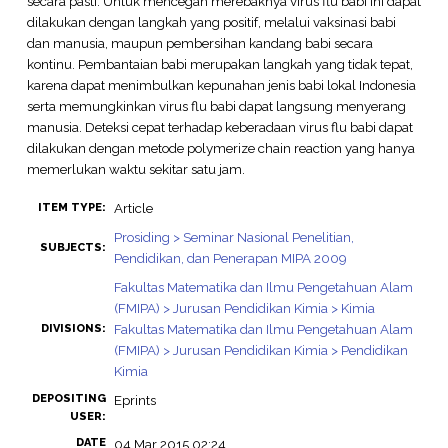
secara pasti. Untuk mencegah merebaknya virus flu babi ini dapat
dilakukan dengan langkah yang positif, melalui vaksinasi babi
dan manusia, maupun pembersihan kandang babi secara
kontinu. Pembantaian babi merupakan langkah yang tidak tepat,
karena dapat menimbulkan kepunahan jenis babi lokal Indonesia
serta memungkinkan virus flu babi dapat langsung menyerang
manusia. Deteksi cepat terhadap keberadaan virus flu babi dapat
dilakukan dengan metode polymerize chain reaction yang hanya
memerlukan waktu sekitar satu jam.
Article
ITEM TYPE:
Prosiding > Seminar Nasional Penelitian,
SUBJECTS:
Pendidikan, dan Penerapan MIPA 2009
Fakultas Matematika dan Ilmu Pengetahuan Alam
(FMIPA) > Jurusan Pendidikan Kimia > Kimia
Fakultas Matematika dan Ilmu Pengetahuan Alam
DIVISIONS:
(FMIPA) > Jurusan Pendidikan Kimia > Pendidikan
Kimia
DEPOSITING
Eprints
USER:
DATE
04 Mar 2015 02:24