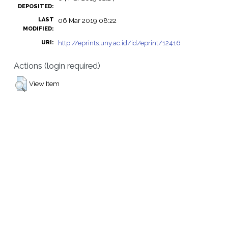
DEPOSITED:
LAST
06 Mar 2019 08:22
MODIFIED:
http://eprints.uny.ac.id/id/eprint/12416
URI:
Actions (login required)
View Item