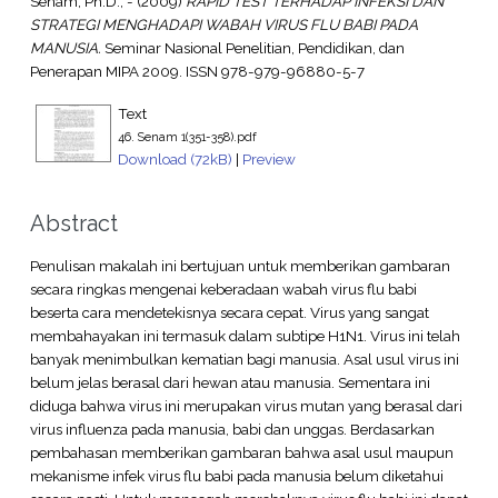
Senam, Ph.D., -
(2009)
RAPID TEST TERHADAP INFEKSI DAN
STRATEGI MENGHADAPI WABAH VIRUS FLU BABI PADA
MANUSIA.
Seminar Nasional Penelitian, Pendidikan, dan
Penerapan MIPA 2009. ISSN 978-979-96880-5-7
Text
46. Senam 1(351-358).pdf
Download (72kB)
|
Preview
Abstract
Penulisan makalah ini bertujuan untuk memberikan gambaran
secara ringkas mengenai keberadaan wabah virus flu babi
beserta cara mendetekisnya secara cepat. Virus yang sangat
membahayakan ini termasuk dalam subtipe H1N1. Virus ini telah
banyak menimbulkan kematian bagi manusia. Asal usul virus ini
belum jelas berasal dari hewan atau manusia. Sementara ini
diduga bahwa virus ini merupakan virus mutan yang berasal dari
virus influenza pada manusia, babi dan unggas. Berdasarkan
pembahasan memberikan gambaran bahwa asal usul maupun
mekanisme infek virus flu babi pada manusia belum diketahui