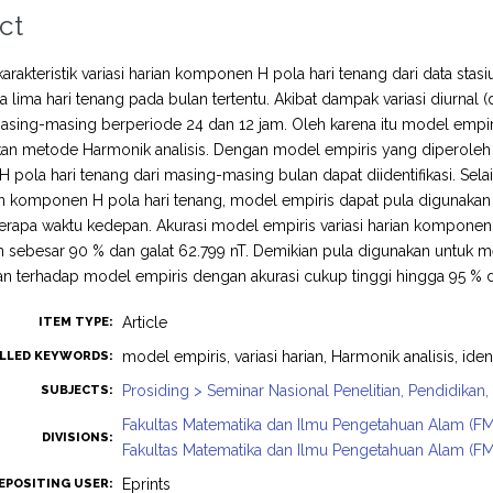
ct
arakteristik variasi harian komponen H pola hari tenang dari data 
ta lima hari tenang pada bulan tertentu. Akibat dampak variasi diurnal (d
 masing-masing berperiode 24 dan 12 jam. Oleh karena itu model empiri
 metode Harmonik analisis. Dengan model empiris yang diperoleh di 
pola hari tenang dari masing-masing bulan dapat diidentifikasi. Selai
ian komponen H pola hari tenang, model empiris dapat pula digunakan
rapa waktu kedepan. Akurasi model empiris variasi harian komponen 
sebesar 90 % dan galat 62.799 nT. Demikian pula digunakan untuk me
n terhadap model empiris dengan akurasi cukup tinggi hingga 95 % d
Article
ITEM TYPE:
model empiris, variasi harian, Harmonik analisis, ident
LLED KEYWORDS:
Prosiding > Seminar Nasional Penelitian, Pendidika
SUBJECTS:
Fakultas Matematika dan Ilmu Pengetahuan Alam (FM
DIVISIONS:
Fakultas Matematika dan Ilmu Pengetahuan Alam (FM
Eprints
EPOSITING USER: