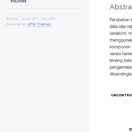
POLICIES
Abstra
© 2012 -
2026 UPT. TIK UNY
Perubahan k
Powered by
APW Themes
.
data rata-ra
variation),
menggunakan
komponen H 
variasi har
tenang bebe
pengamatan 
dibandingka
UNCONTRO
D