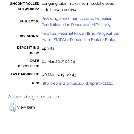
pengangkatan maksimum, sudut elevasi,
UNCONTROLLED
KEYWORDS:
airfoil sayap pesawat
Prosiding > Seminar Nasional Penelitian,
SUBJECTS:
Pendidikan, dan Penerapan MIPA 2009
Fakultas Matematika dan Ilmu Pengetahuan
DIVISIONS:
Alam (FMIPA) > Pendidikan Fisika > Fisika
DEPOSITING
Eprints
USER:
DATE
04 Mar 2015 02:24
DEPOSITED:
06 Mar 2019 00:43
LAST MODIFIED:
http://eprints.uny.ac.id/id/eprint/12221
URI:
Actions (login required)
View Item