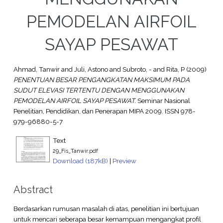
PEMODELAN AIRFOIL
SAYAP PESAWAT
Ahmad, Tanwir
and
Juli, Astono
and
Subroto, -
and
Rita, P
(2009)
PENENTUAN BESAR PENGANGKATAN MAKSIMUM PADA
SUDUT ELEVASI TERTENTU DENGAN MENGGUNAKAN
PEMODELAN AIRFOIL SAYAP PESAWAT.
Seminar Nasional
Penelitian, Pendidikan, dan Penerapan MIPA 2009. ISSN 978-
979-96880-5-7
Text
29_Fis_Tanwir.pdf
Download (187kB)
|
Preview
Abstract
Berdasarkan rumusan masalah di atas, penelitian ini bertujuan
untuk mencari seberapa besar kemampuan mengangkat profil