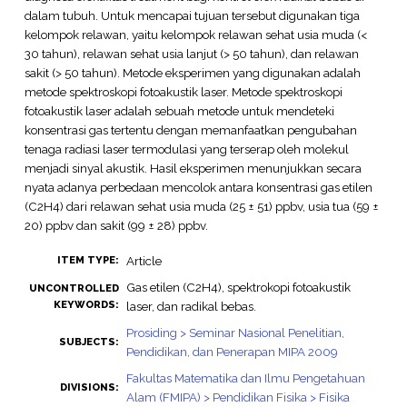
dalam tubuh. Untuk mencapai tujuan tersebut digunakan tiga
kelompok relawan, yaitu kelompok relawan sehat usia muda (<
30 tahun), relawan sehat usia lanjut (> 50 tahun), dan relawan
sakit (> 50 tahun). Metode eksperimen yang digunakan adalah
metode spektroskopi fotoakustik laser. Metode spektroskopi
fotoakustik laser adalah sebuah metode untuk mendeteki
konsentrasi gas tertentu dengan memanfaatkan pengubahan
tenaga radiasi laser termodulasi yang terserap oleh molekul
menjadi sinyal akustik. Hasil eksperimen menunjukkan secara
nyata adanya perbedaan mencolok antara konsentrasi gas etilen
(C2H4) dari relawan sehat usia muda (25 ± 51) ppbv, usia tua (59 ±
20) ppbv dan sakit (99 ± 28) ppbv.
Article
ITEM TYPE:
Gas etilen (C2H4), spektrokopi fotoakustik
UNCONTROLLED
KEYWORDS:
laser, dan radikal bebas.
Prosiding > Seminar Nasional Penelitian,
SUBJECTS:
Pendidikan, dan Penerapan MIPA 2009
Fakultas Matematika dan Ilmu Pengetahuan
DIVISIONS:
Alam (FMIPA) > Pendidikan Fisika > Fisika