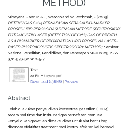
METHOD)
Mitrayana, -
and
M.A.J., Wasono
and
W. Rochmah, -
(2009)
DETEKSI GAS C2H4 PERNAFASAN SEBAGAI BIO-MARKER
PROSES LIPID PEROKSIDASI DENGAN METODE SPEKTROSKOPI
FOTOAKUSTIK LASER (DETECTION OF C2H4 GAS OF BREATH
AS A BIOMARKER OF PROXIDATION LIPID PROSES VIA LASER-
BASED PHOTOACOUSTIC SPECTROSCOPY METHOD).
Seminar
Nasional Penelitian, Pendidikan, dan Penerapan MIPA 2009. ISSN
978-979-96880-5-7
Text
20_Fis_Mitrayana.pdf
Download (138kB)
|
Preview
Abstract
Telah dilakukan penyelidikan konsentrasi gas etilen (C2H4)
secara real time dan insitu dari gas pernafasan manusia.
Penyelidikan gas etilen dimaksudkan untuk alat bantu bagi
diagnosa efektifitas treatment bagi kontrol efek radikal bebas di