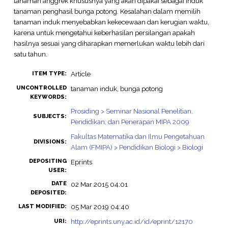
tanaman anggrek khususnya yang akan dipakai sebagai induk
tanaman penghasil bunga potong. Kesalahan dalam memilih
tanaman induk menyebabkan kekecewaan dan kerugian waktu,
karena untuk mengetahui keberhasilan persilangan apakah
hasilnya sesuai yang diharapkan memerlukan waktu lebih dari
satu tahun.
Article
ITEM TYPE:
UNCONTROLLED
tanaman induk, bunga potong
KEYWORDS:
Prosiding > Seminar Nasional Penelitian,
SUBJECTS:
Pendidikan, dan Penerapan MIPA 2009
Fakultas Matematika dan Ilmu Pengetahuan
DIVISIONS:
Alam (FMIPA) > Pendidikan Biologi > Biologi
DEPOSITING
Eprints
USER:
DATE
02 Mar 2015 04:01
DEPOSITED:
05 Mar 2019 04:40
LAST MODIFIED:
http://eprints.uny.ac.id/id/eprint/12170
URI: