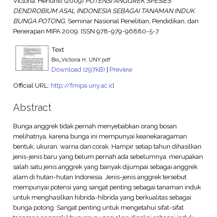
Victoria, Henuhili
(2009)
POTENSI ANGGREK SPESIES
DENDROBIUM ASAL INDONESIA SEBAGAI TANAMAN INDUK
BUNGA POTONG.
Seminar Nasional Penelitian, Pendidikan, dan
Penerapan MIPA 2009. ISSN 978-979-96880-5-7
Text
Bio_Victoria H, UNY.pdf
Download (297kB)
|
Preview
Official URL:
http://fmipa.uny.ac.id
Abstract
Bunga anggrek tidak pernah menyebabkan orang bosan
melihatnya, karena bunga ini mempunyai keanekaragaman
bentuk, ukuran, warna dan corak. Hampir setiap tahun dihasilkan
jenis-jenis baru yang belum pernah ada sebelumnya. merupakan
salah satu jenis anggrek yang banyak dijumpai sebagai anggrek
alam di hutan-hutan Indonesia. Jenis-jenis anggrek tersebut
mempunyai potensi yang sangat penting sebagai tanaman induk
untuk menghasilkan hibrida-hibrida yang berkualitas sebagai
bunga potong. Sangat penting untuk mengetahui sifat-sifat